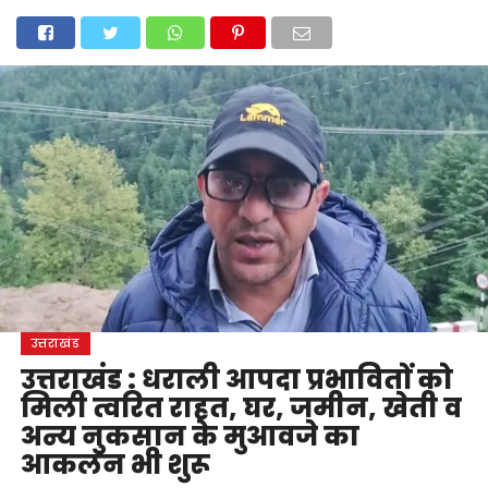
होम
उत्तराखंड
अल्मोड़ा
उत्तरकाशी
उधम सिंह नगर
चंपावत
चमोली
टिहरी गढ़वाल
देहरादून
नैनीताल
पिथौरागढ़
पौड़ी गढ़वाल
बागेश्वर
रुद्रप्रयाग
हरिद्वार
देश
दुनिया
मनोरंजन
उत्तराखंड
उत्तराखंड : धराली आपदा प्रभावितों को
मिली त्वरित राहत, घर, जमीन, खेती व
अन्य नुकसान के मुआवजे का
आकलन भी शुरू