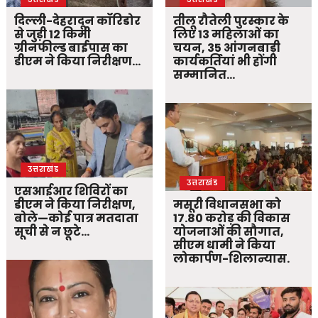
दिल्ली-देहरादून कॉरिडोर
तीलू रौतेली पुरस्कार के
से जुड़ी 12 किमी
लिए 13 महिलाओं का
ग्रीनफील्ड बाईपास का
चयन, 35 आंगनबाड़ी
डीएम ने किया निरीक्षण…
कार्यकर्तियां भी होंगी
सम्मानित…
उत्तराखंड
उत्तराखंड
एसआईआर शिविरों का
डीएम ने किया निरीक्षण,
मसूरी विधानसभा को
बोले—कोई पात्र मतदाता
17.80 करोड़ की विकास
सूची से न छूटे…
योजनाओं की सौगात,
सीएम धामी ने किया
लोकार्पण-शिलान्यास.