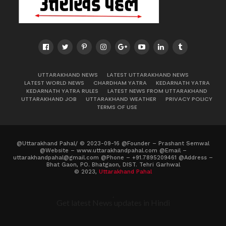
UTTARAKHAND NEWS
LATEST UTTARAKHAND NEWS
LATEST WORLD NEWS
CHARDHAM YATRA
KEDARNATH YATRA
KEDARNATH YATRA RULES
LATEST NEWS FROM UTTARAKHAND
UTTARAKHAND JOB
UTTARAKHAND WEATHER
PRIVACY POLICY
TERMS OF USE
@Uttarakhand Pahal/ © 2023-09-16 @Founder – Prashant Semwal
@Website – www.uttarakhandpahal.com @Email –
uttarakhandpahal@gmail.com @Phone – +91.7895209461 @Address –
Bhat Gaon, PO. Bhatgaon, DIST. Tehri Garhwal
© 2023,
Uttarakhand Pahal
.
Get latest News updates in Hindi