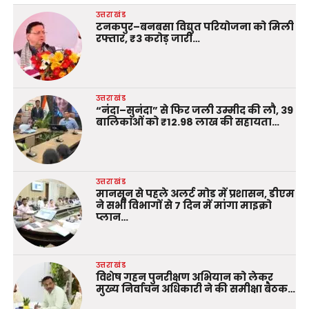
उत्तराखंड
टनकपुर–बनबसा विद्युत परियोजना को मिली
रफ्तार, ₹3 करोड़ जारी…
उत्तराखंड
“नंदा–सुनंदा” से फिर जली उम्मीद की लौ, 39
बालिकाओं को ₹12.98 लाख की सहायता…
उत्तराखंड
मानसून से पहले अलर्ट मोड में प्रशासन, डीएम
ने सभी विभागों से 7 दिन में मांगा माइक्रो
प्लान…
उत्तराखंड
विशेष गहन पुनरीक्षण अभियान को लेकर
मुख्य निर्वाचन अधिकारी ने की समीक्षा बैठक…