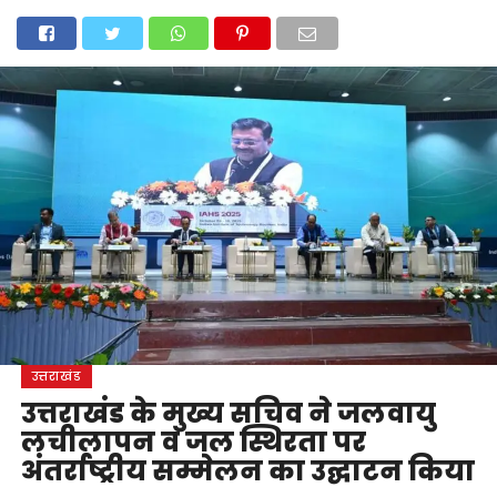
होम
उत्तराखंड
अल्मोड़ा
उत्तरकाशी
उधम सिंह नगर
चंपावत
चमोली
टिहरी गढ़वाल
देहरादून
नैनीताल
पिथौरागढ़
पौड़ी गढ़वाल
बागेश्वर
रुद्रप्रयाग
हरिद्वार
देश
दुनिया
मनोरंजन
उत्तराखंड
उत्तराखंड के मुख्य सचिव ने जलवायु
लचीलापन व जल स्थिरता पर
अंतर्राष्ट्रीय सम्मेलन का उद्घाटन किया