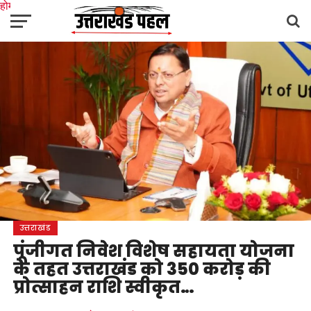
होम
उत्तराखंड
अल्मोड़ा
उत्तरकाशी
उधम सिंह नगर
चंपावत
चमोली
टिहरी गढ़वाल
देहरादून
नैनीताल
पिथौरागढ़
पौड़ी गढ़वाल
बागेश्वर
रुद्रप्रयाग
हरिद्वार
देश
दुनिया
मनोरंजन
उत्तराखंड
पूंजीगत निवेश विशेष सहायता योजना
के तहत उत्तराखंड को 350 करोड़ की
प्रोत्साहन राशि स्वीकृत…