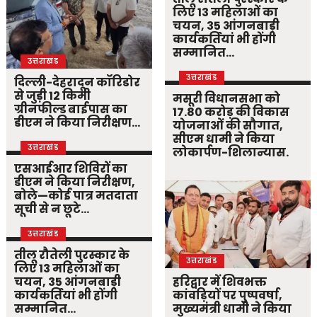
लिए 13 महिलाओं का
चयन, 35 आंगनबाड़ी
कार्यकर्तियां भी होंगी
सम्मानित…
उत्तराखंड
उत्तराखंड
दिल्ली-देहरादून कॉरिडोर
से जुड़ी 12 किमी
मसूरी विधानसभा को
ग्रीनफील्ड बाईपास का
17.80 करोड़ की विकास
डीएम ने किया निरीक्षण…
योजनाओं की सौगात,
सीएम धामी ने किया
उत्तराखंड
लोकार्पण-शिलान्यास.
एसआईआर शिविरों का
डीएम ने किया निरीक्षण,
बोले—कोई पात्र मतदाता
सूची से न छूटे…
उत्तराखंड
तीलू रौतेली पुरस्कार के
उत्तराखंड
लिए 13 महिलाओं का
चयन, 35 आंगनबाड़ी
हरिद्वार में शिवभक्त
कार्यकर्तियां भी होंगी
कांवड़ियों पर पुष्पवर्षा,
सम्मानित…
मुख्यमंत्री धामी ने किया