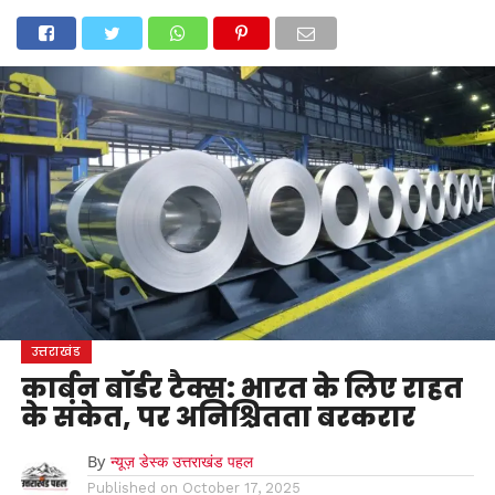
होम
उत्तराखंड
अल्मोड़ा
उत्तरकाशी
उधम सिंह नगर
चंपावत
चमोली
टिहरी गढ़वाल
देहरादून
नैनीताल
पिथौरागढ़
पौड़ी गढ़वाल
बागेश्वर
रुद्रप्रयाग
हरिद्वार
देश
दुनिया
मनोरंजन
उत्तराखंड
कार्बन बॉर्डर टैक्स: भारत के लिए राहत
के संकेत, पर अनिश्चितता बरकरार
By
न्यूज़ डेस्क उत्तराखंड पहल
Published on
October 17, 2025