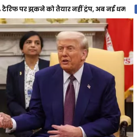
ैरिफ पर झुकने को तैयार नहीं ट्रंप, अब नई धमकी द
देश
दुनिया
उत्तराखंड
धर्म-संस्कृति
राजनीति
संपर्क करें
ुनिया
मनोरंजन