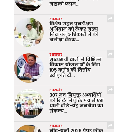
माइक्रो प्लान…
उत्तराखंड
विशेष गहन पुनरीक्षण
अभियान को लेकर मुख्य
निर्वाचन अधिकारी ने की
समीक्षा बैठक…
उत्तराखंड
मुख्यमंत्री धामी ने विभिन्न
विकास योजनाओं के लिए
₹105 करोड़ की वित्तीय
स्वीकृति दी…
उत्तराखंड
307 नव नियुक्त अभ्यर्थियों
को मिले नियुक्ति पत्र सीएम
धामी बोले-यह जनसेवा का
संकल्प…
उत्तराखंड
नीट-यूजी 2026 पेपर लीक