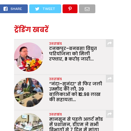
े दी
SHARE
TWEET
ट्रेंडिंग खबरें
उत्तराखंड
टनकपुर–बनबसा विद्युत
परियोजना को मिली
रफ्तार, ₹3 करोड़ जारी…
उत्तराखंड
“नंदा–सुनंदा” से फिर जली
उम्मीद की लौ, 39
बालिकाओं को ₹12.98 लाख
की सहायता…
उत्तराखंड
मानसून से पहले अलर्ट मोड
में प्रशासन, डीएम ने सभी
विभागों से 7 दिन में मांगा