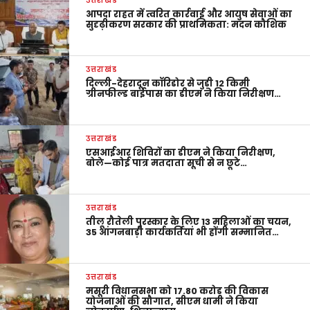
उत्तराखंड
आपदा राहत में त्वरित कार्रवाई और आयुष सेवाओं का
सुदृढ़ीकरण सरकार की प्राथमिकता: मदन कौशिक
उत्तराखंड
दिल्ली-देहरादून कॉरिडोर से जुड़ी 12 किमी
ग्रीनफील्ड बाईपास का डीएम ने किया निरीक्षण…
उत्तराखंड
एसआईआर शिविरों का डीएम ने किया निरीक्षण,
बोले—कोई पात्र मतदाता सूची से न छूटे…
उत्तराखंड
तीलू रौतेली पुरस्कार के लिए 13 महिलाओं का चयन,
35 आंगनबाड़ी कार्यकर्तियां भी होंगी सम्मानित…
उत्तराखंड
मसूरी विधानसभा को 17.80 करोड़ की विकास
योजनाओं की सौगात, सीएम धामी ने किया