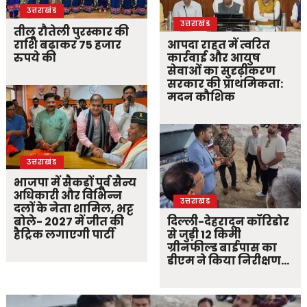
उत्तराखंड
उत्तराखंड
तीलू रौतेली पुरस्कार की
राशि बढ़ाकर 75 हजार
आपदा राहत में त्वरित
रुपये की
कार्रवाई और आयुष
सेवाओं का सुदृढ़ीकरण
सरकार की प्राथमिकता:
मदन कौशिक
उत्तराखंड
भाजपा में सैकड़ों पूर्व सैन्य
अधिकारी और विभिन्न
उत्तराखंड
दलों के नेता शामिल, भट्ट
बोले- 2027 में जीत की
दिल्ली-देहरादून कॉरिडोर
हैट्रिक लगाएगी पार्टी
से जुड़ी 12 किमी
ग्रीनफील्ड बाईपास का
डीएम ने किया निरीक्षण…