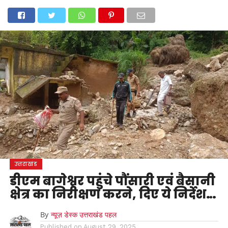
होम
उत्तराखंड
अल्मोड़ा
उत्तरकाशी
उधम सिंह नगर
चंपावत
चमोली
टिहरी गढ़वाल
देहरादून
नैनीताल
पिथौरागढ़
पौड़ी गढ़वाल
बागेश्वर
रुद्रप्रयाग
हरिद्वार
देश
दुनिया
मनोरंजन
उत्तराखंड
डीएम बागेश्वर पहुंचे पौंसारी एवं बैसानी
क्षेत्र का निरीक्षण करने, दिए ये निर्देश…
By
न्यूज़ डेस्क उत्तराखंड पहल
Published on
August 29, 2025