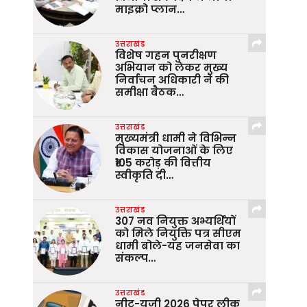
माइक्रो प्लान…
उत्तराखंड
विशेष गहन पुनरीक्षण
अभियान को लेकर मुख्य
निर्वाचन अधिकारी ने की
समीक्षा बैठक…
उत्तराखंड
मुख्यमंत्री धामी ने विभिन्न
विकास योजनाओं के लिए
₹105 करोड़ की वित्तीय
स्वीकृति दी…
उत्तराखंड
307 नव नियुक्त अभ्यर्थियों
को मिले नियुक्ति पत्र सीएम
धामी बोले-यह जनसेवा का
संकल्प…
उत्तराखंड
नीट-यूजी 2026 पेपर लीक