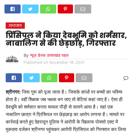
होम
उत्तराखंड
अल्मोड़ा
उत्तरकाशी
उधम सिंह नगर
चंपावत
चमोली
टिहरी गढ़वाल
देहरादून
नैनीताल
पिथौरागढ़
पौड़ी गढ़वाल
बागेश्वर
रुद्रप्रयाग
हरिद्वार
देश
दुनिया
उत्तराखंड
मनोरंजन
प्रिंसिपल ने किया देवभूमि को शर्मसार,
नाबालिग से की छेड़छाड़, गिरफ्तार
By
न्यूज़ डेस्क उत्तराखंड पहल
Published on
November 18, 2021
श्रीनगर:
जिस गुरू को पूजा जाता है। जिसके कांधों पर बच्चों का भविष्य
होता है। वहीं शिक्षक जब भक्षक बन जाए तो बेटियां कहां जाए है। ऐसा ही
देवभूमि को शर्मसार करता मामला पौड़ी से सामने आया है। यहां एक
नाबालिग छात्रा ने प्रिंसिपल पर छेड़छाड़ का आरोप लगाया है। मामले पर
कार्रवाई करते हुए देहरादून पुलिस ने आरोपी के खिलाफ पोक्सो एक्ट में
मुकदमा दर्जकर श्रीनगर पहुंचकर आरोपी प्रिंसिपल को गिरफ्तार कर लिया