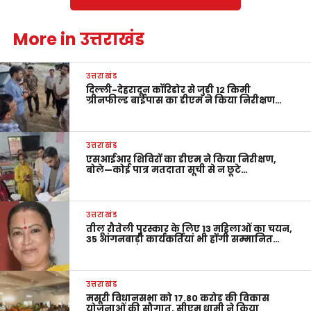
More in उत्तराखंड
उत्तराखंड
दिल्ली-देहरादून कॉरिडोर से जुड़ी 12 किमी
ग्रीनफील्ड बाईपास का डीएम ने किया निरीक्षण…
उत्तराखंड
एसआईआर शिविरों का डीएम ने किया निरीक्षण,
बोले—कोई पात्र मतदाता सूची से न छूटे…
उत्तराखंड
तीलू रौतेली पुरस्कार के लिए 13 महिलाओं का चयन,
35 आंगनबाड़ी कार्यकर्तियां भी होंगी सम्मानित…
उत्तराखंड
मसूरी विधानसभा को 17.80 करोड़ की विकास
योजनाओं की सौगात, सीएम धामी ने किया