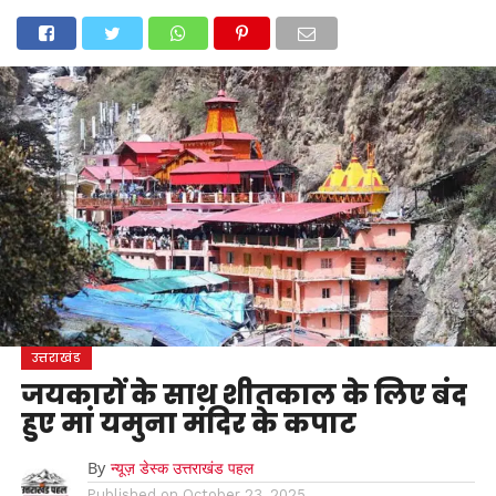
होम
उत्तराखंड
अल्मोड़ा
उत्तरकाशी
उधम सिंह नगर
चंपावत
चमोली
टिहरी गढ़वाल
देहरादून
नैनीताल
पिथौरागढ़
पौड़ी गढ़वाल
बागेश्वर
रुद्रप्रयाग
हरिद्वार
देश
दुनिया
मनोरंजन
उत्तराखंड
जयकारों के साथ शीतकाल के लिए बंद
हुए मां यमुना मंदिर के कपाट
By
न्यूज़ डेस्क उत्तराखंड पहल
Published on
October 23, 2025