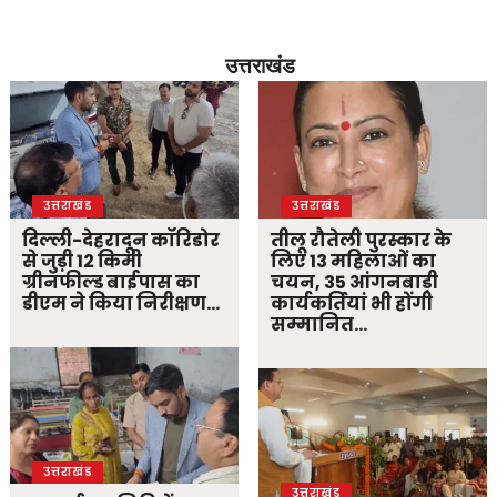
उत्तराखंड
उत्तराखंड
उत्तराखंड
दिल्ली-देहरादून कॉरिडोर
तीलू रौतेली पुरस्कार के
से जुड़ी 12 किमी
लिए 13 महिलाओं का
ग्रीनफील्ड बाईपास का
चयन, 35 आंगनबाड़ी
डीएम ने किया निरीक्षण…
कार्यकर्तियां भी होंगी
सम्मानित…
उत्तराखंड
उत्तराखंड