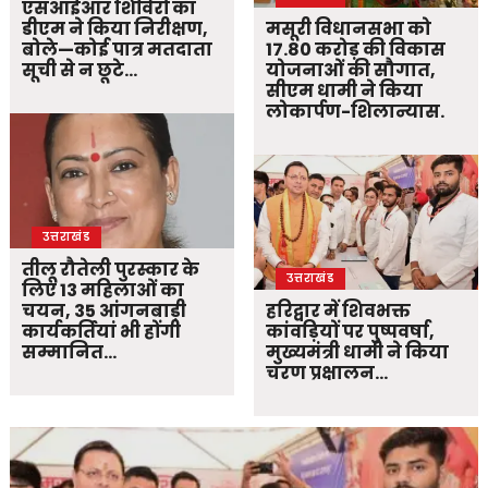
एसआईआर शिविरों का
डीएम ने किया निरीक्षण,
मसूरी विधानसभा को
बोले—कोई पात्र मतदाता
17.80 करोड़ की विकास
सूची से न छूटे…
योजनाओं की सौगात,
सीएम धामी ने किया
लोकार्पण-शिलान्यास.
उत्तराखंड
तीलू रौतेली पुरस्कार के
उत्तराखंड
लिए 13 महिलाओं का
चयन, 35 आंगनबाड़ी
हरिद्वार में शिवभक्त
कार्यकर्तियां भी होंगी
कांवड़ियों पर पुष्पवर्षा,
सम्मानित…
मुख्यमंत्री धामी ने किया
चरण प्रक्षालन…