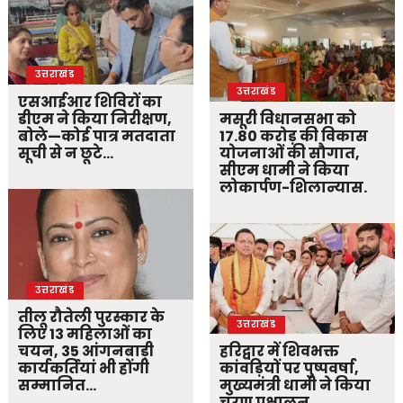
उत्तराखंड
उत्तराखंड
एसआईआर शिविरों का
डीएम ने किया निरीक्षण,
मसूरी विधानसभा को
बोले—कोई पात्र मतदाता
17.80 करोड़ की विकास
सूची से न छूटे…
योजनाओं की सौगात,
सीएम धामी ने किया
लोकार्पण-शिलान्यास.
उत्तराखंड
तीलू रौतेली पुरस्कार के
उत्तराखंड
लिए 13 महिलाओं का
चयन, 35 आंगनबाड़ी
हरिद्वार में शिवभक्त
कार्यकर्तियां भी होंगी
कांवड़ियों पर पुष्पवर्षा,
सम्मानित…
मुख्यमंत्री धामी ने किया
चरण प्रक्षालन…