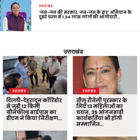
उत्तराखंड
‘जन-जन की सरकार, जन-जन के द्वार’ अभियान के
दूसरे चरण में 1.34 लाख लोगों की भागीदारी…
उत्तराखंड
उत्तराखंड
उत्तराखंड
दिल्ली-देहरादून कॉरिडोर
तीलू रौतेली पुरस्कार के
से जुड़ी 12 किमी
लिए 13 महिलाओं का
ग्रीनफील्ड बाईपास का
चयन, 35 आंगनबाड़ी
डीएम ने किया निरीक्षण…
कार्यकर्तियां भी होंगी
सम्मानित…