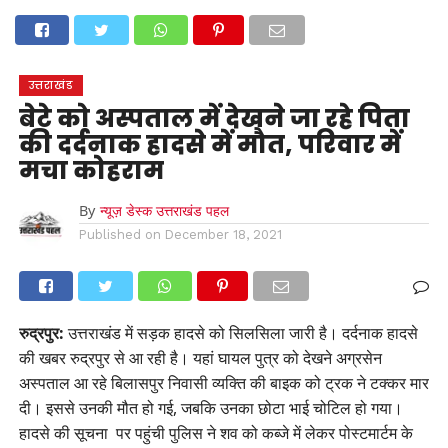
होम
उत्तराखंड
अल्मोड़ा
उत्तरकाशी
उधम सिंह नगर
चंपावत
चमोली
टिहरी गढ़वाल
देहरादून
नैनीताल
पिथौरागढ़
पौड़ी गढ़वाल
बागेश्वर
रुद्रप्रयाग
हरिद्वार
देश
दुनिया
उत्तराखंड
मनोरंजन
बेटे को अस्पताल में देखने जा रहे पिता
की दर्दनाक हादसे में मौत, परिवार में
मचा कोहराम
By
न्यूज़ डेस्क उत्तराखंड पहल
Published on
December 18, 2021
रुद्रपुर:
उत्तराखंड में सड़क हादसे को सिलसिला जारी है। दर्दनाक हादसे
की खबर रुद्रपुर से आ रही है। यहां घायल पुत्र को देखने अग्रसेन
अस्पताल आ रहे बिलासपुर निवासी व्यक्ति की बाइक को ट्रक ने टक्कर मार
दी। इससे उनकी मौत हो गई, जबकि उनका छोटा भाई चोटिल हो गया।
हादसे की सूचना पर पहुंची पुलिस ने शव को कब्जे में लेकर पोस्टमार्टम के