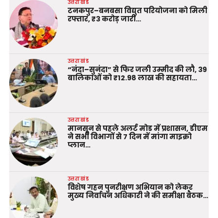
उत्तराखंड
टनकपुर–बनबसा विद्युत परियोजना को मिली
रफ्तार, ₹3 करोड़ जारी…
उत्तराखंड
“नंदा–सुनंदा” से फिर जली उम्मीद की लौ, 39
बालिकाओं को ₹12.98 लाख की सहायता…
उत्तराखंड
मानसून से पहले अलर्ट मोड में प्रशासन, डीएम
ने सभी विभागों से 7 दिन में मांगा माइक्रो
प्लान…
उत्तराखंड
विशेष गहन पुनरीक्षण अभियान को लेकर
मुख्य निर्वाचन अधिकारी ने की समीक्षा बैठक…