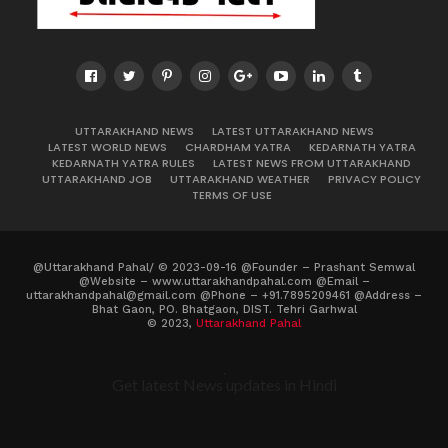
UTTARAKHAND NEWS
LATEST UTTARAKHAND NEWS
LATEST WORLD NEWS
CHARDHAM YATRA
KEDARNATH YATRA
KEDARNATH YATRA RULES
LATEST NEWS FROM UTTARAKHAND
UTTARAKHAND JOB
UTTARAKHAND WEATHER
PRIVACY POLICY
TERMS OF USE
@Uttarakhand Pahal/ © 2023-09-16 @Founder – Prashant Semwal
@Website – www.uttarakhandpahal.com @Email –
uttarakhandpahal@gmail.com @Phone – +91.7895209461 @Address –
Bhat Gaon, PO. Bhatgaon, DIST. Tehri Garhwal
© 2023,
Uttarakhand Pahal
.
Get latest News updates in Hindi