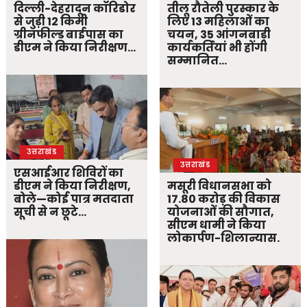
दिल्ली-देहरादून कॉरिडोर
तीलू रौतेली पुरस्कार के
से जुड़ी 12 किमी
लिए 13 महिलाओं का
ग्रीनफील्ड बाईपास का
चयन, 35 आंगनबाड़ी
डीएम ने किया निरीक्षण…
कार्यकर्तियां भी होंगी
सम्मानित…
उत्तराखंड
उत्तराखंड
एसआईआर शिविरों का
डीएम ने किया निरीक्षण,
मसूरी विधानसभा को
बोले—कोई पात्र मतदाता
17.80 करोड़ की विकास
सूची से न छूटे…
योजनाओं की सौगात,
सीएम धामी ने किया
लोकार्पण-शिलान्यास.