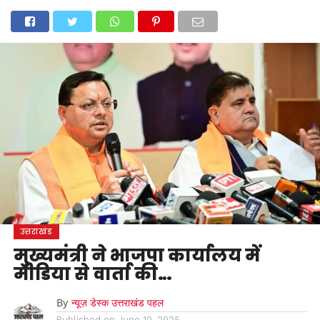
होम
उत्तराखंड
अल्मोड़ा
उत्तरकाशी
उधम सिंह नगर
चंपावत
चमोली
टिहरी गढ़वाल
देहरादून
नैनीताल
पिथौरागढ़
पौड़ी गढ़वाल
बागेश्वर
रुद्रप्रयाग
हरिद्वार
देश
दुनिया
मनोरंजन
उत्तराखंड
मुख्यमंत्री ने भाजपा कार्यालय में
मीडिया से वार्ता की…
By
न्यूज़ डेस्क उत्तराखंड पहल
Published on
June 10, 2025