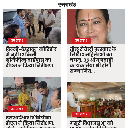
उत्तराखंड
उत्तराखंड
उत्तराखंड
दिल्ली-देहरादून कॉरिडोर
तीलू रौतेली पुरस्कार के
से जुड़ी 12 किमी
लिए 13 महिलाओं का
ग्रीनफील्ड बाईपास का
चयन, 35 आंगनबाड़ी
डीएम ने किया निरीक्षण…
कार्यकर्तियां भी होंगी
सम्मानित…
उत्तराखंड
उत्तराखंड
एसआईआर शिविरों का
डीएम ने किया निरीक्षण,
मसूरी विधानसभा को