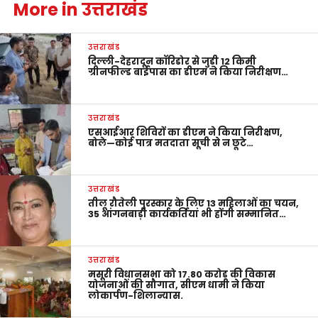
More in उत्तराखंड
उत्तराखंड
दिल्ली-देहरादून कॉरिडोर से जुड़ी 12 किमी
ग्रीनफील्ड बाईपास का डीएम ने किया निरीक्षण…
उत्तराखंड
एसआईआर शिविरों का डीएम ने किया निरीक्षण,
बोले—कोई पात्र मतदाता सूची से न छूटे…
उत्तराखंड
तीलू रौतेली पुरस्कार के लिए 13 महिलाओं का चयन,
35 आंगनबाड़ी कार्यकर्तियां भी होंगी सम्मानित…
उत्तराखंड
मसूरी विधानसभा को 17.80 करोड़ की विकास
योजनाओं की सौगात, सीएम धामी ने किया
लोकार्पण-शिलान्यास.