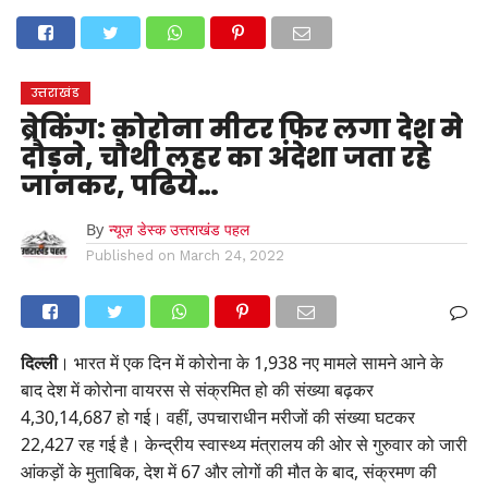
होम
उत्तराखंड
अल्मोड़ा
उत्तरकाशी
उधम सिंह नगर
चंपावत
चमोली
टिहरी गढ़वाल
देहरादून
नैनीताल
पिथौरागढ़
पौड़ी गढ़वाल
बागेश्वर
रुद्रप्रयाग
हरिद्वार
देश
दुनिया
उत्तराखंड
मनोरंजन
ब्रेकिंग: कोरोना मीटर फिर लगा देश मे
दौड़ने, चौथी लहर का अंदेशा जता रहे
जानकर, पढिये…
By
न्यूज़ डेस्क उत्तराखंड पहल
Published on
March 24, 2022
दिल्ली
। भारत में एक दिन में कोरोना के 1,938 नए मामले सामने आने के
बाद देश में कोरोना वायरस से संक्रमित हो की संख्या बढ़कर
4,30,14,687 हो गई। वहीं, उपचाराधीन मरीजों की संख्या घटकर
22,427 रह गई है। केन्द्रीय स्वास्थ्य मंत्रालय की ओर से गुरुवार को जारी
आंकड़ों के मुताबिक, देश में 67 और लोगों की मौत के बाद, संक्रमण की