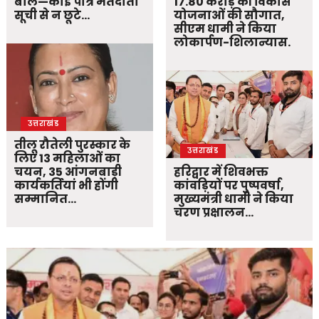
बोले—कोई पात्र मतदाता
17.80 करोड़ की विकास
सूची से न छूटे…
योजनाओं की सौगात,
सीएम धामी ने किया
लोकार्पण-शिलान्यास.
उत्तराखंड
तीलू रौतेली पुरस्कार के
उत्तराखंड
लिए 13 महिलाओं का
चयन, 35 आंगनबाड़ी
हरिद्वार में शिवभक्त
कार्यकर्तियां भी होंगी
कांवड़ियों पर पुष्पवर्षा,
सम्मानित…
मुख्यमंत्री धामी ने किया
चरण प्रक्षालन…