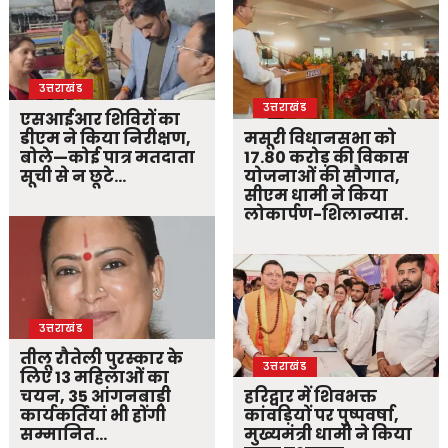
उत्तराखंड
उत्तराखंड
एसआईआर शिविरों का
डीएम ने किया निरीक्षण,
मसूरी विधानसभा को
बोले—कोई पात्र मतदाता
17.80 करोड़ की विकास
सूची से न छूटे…
योजनाओं की सौगात,
सीएम धामी ने किया
लोकार्पण-शिलान्यास.
उत्तराखंड
तीलू रौतेली पुरस्कार के
उत्तराखंड
लिए 13 महिलाओं का
चयन, 35 आंगनबाड़ी
हरिद्वार में शिवभक्त
कार्यकर्तियां भी होंगी
कांवड़ियों पर पुष्पवर्षा,
सम्मानित…
मुख्यमंत्री धामी ने किया