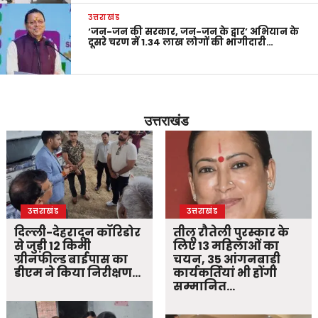
उत्तराखंड
‘जन-जन की सरकार, जन-जन के द्वार’ अभियान के
दूसरे चरण में 1.34 लाख लोगों की भागीदारी…
उत्तराखंड
उत्तराखंड
उत्तराखंड
दिल्ली-देहरादून कॉरिडोर
तीलू रौतेली पुरस्कार के
से जुड़ी 12 किमी
लिए 13 महिलाओं का
ग्रीनफील्ड बाईपास का
चयन, 35 आंगनबाड़ी
डीएम ने किया निरीक्षण…
कार्यकर्तियां भी होंगी
सम्मानित…