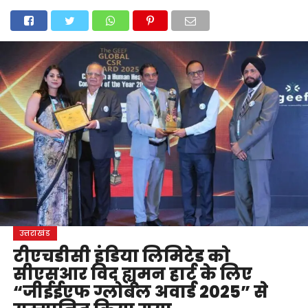
होम
उत्तराखंड
अल्मोड़ा
उत्तरकाशी
उधम सिंह नगर
चंपावत
चमोली
टिहरी गढ़वाल
देहरादून
नैनीताल
पिथौरागढ़
पौड़ी गढ़वाल
बागेश्वर
रुद्रप्रयाग
हरिद्वार
देश
दुनिया
मनोरंजन
उत्तराखंड
टीएचडीसी इंडिया लिमिटेड को
सीएसआर विद ह्यूमन हार्ट के लिए
“जीईईएफ ग्लोबल अवार्ड 2025” से