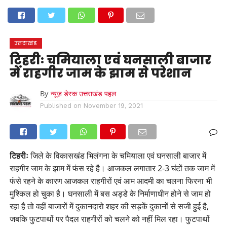
होम
उत्तराखंड
अल्मोड़ा
उत्तरकाशी
उधम सिंह नगर
चंपावत
चमोली
टिहरी गढ़वाल
देहरादून
नैनीताल
पिथौरागढ़
पौड़ी गढ़वाल
बागेश्वर
रुद्रप्रयाग
हरिद्वार
देश
दुनिया
उत्तराखंड
मनोरंजन
टिहरीः चमियाला एवं घनसाली बाजार
में राहगीर जाम के झाम से परेशान
By
न्यूज़ डेस्क उत्तराखंड पहल
Published on
November 19, 2021
टिहरीः
जिले के विकासखंड भिलंगना के चमियाला एवं घनसाली बाजार में
राहगीर जाम के झाम में फंस रहे है। आजकल लगातार 2-3 घंटों तक जाम में
फंसे रहने के कारण आजकल राहगीरों एवं आम आदमी का चलना फिरना भी
मुश्किल हो चुका है। घनसाली में बस अड्डे के निर्माणाधीन होने से जाम हो
रहा है तो वहीं बाजारों में दुकानदारो शहर की सड़कें दुकानों से सजी हुई है,
जबकि फुटपाथों पर पैदल राहगीरों को चलने को नहीं मिल रहा। फुटपाथों