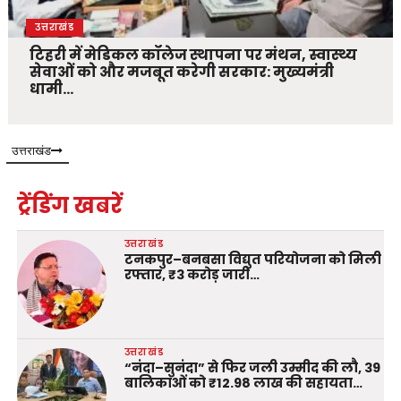
उत्तराखंड
टिहरी में मेडिकल कॉलेज स्थापना पर मंथन, स्वास्थ्य
सेवाओं को और मजबूत करेगी सरकार: मुख्यमंत्री
धामी…
उत्तराखंड
ट्रेंडिंग खबरें
उत्तराखंड
टनकपुर–बनबसा विद्युत परियोजना को मिली
रफ्तार, ₹3 करोड़ जारी…
उत्तराखंड
“नंदा–सुनंदा” से फिर जली उम्मीद की लौ, 39
बालिकाओं को ₹12.98 लाख की सहायता…