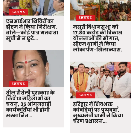
उत्तराखंड
उत्तराखंड
एसआईआर शिविरों का
डीएम ने किया निरीक्षण,
मसूरी विधानसभा को
बोले—कोई पात्र मतदाता
17.80 करोड़ की विकास
सूची से न छूटे…
योजनाओं की सौगात,
सीएम धामी ने किया
लोकार्पण-शिलान्यास.
उत्तराखंड
तीलू रौतेली पुरस्कार के
उत्तराखंड
लिए 13 महिलाओं का
चयन, 35 आंगनबाड़ी
हरिद्वार में शिवभक्त
कार्यकर्तियां भी होंगी
कांवड़ियों पर पुष्पवर्षा,
सम्मानित…
मुख्यमंत्री धामी ने किया
चरण प्रक्षालन…