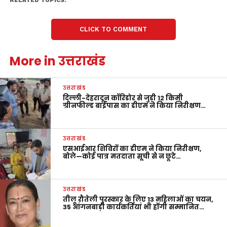
RELATED TOPICS:
CLICK TO COMMENT
More in उत्तराखंड
उत्तराखंड
दिल्ली-देहरादून कॉरिडोर से जुड़ी 12 किमी
ग्रीनफील्ड बाईपास का डीएम ने किया निरीक्षण…
उत्तराखंड
एसआईआर शिविरों का डीएम ने किया निरीक्षण,
बोले—कोई पात्र मतदाता सूची से न छूटे…
उत्तराखंड
तीलू रौतेली पुरस्कार के लिए 13 महिलाओं का चयन,
35 आंगनबाड़ी कार्यकर्तियां भी होंगी सम्मानित…