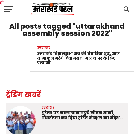
होम
उत्तराखंड
अल्मोड़ा
उत्तरकाशी
उधम सिंह नगर
चंपावत
चमोली
टिहरी गढ़वाल
All posts tagged "uttarakhand
देहरादून
नैनीताल
पिथौरागढ़
पौड़ी गढ़वाल
बागेश्वर
रुद्रप्रयाग
हरिद्वार
देश
दुनिया
मनोरंजन
assembly session 2022"
उत्तराखंड
उत्तराखंड विधानसभा सत्र की तैयारियां शुरू, आज
नामांकन भरेंगे विधानसभा अध्यक्ष पद के लिए
प्रत्याशी
ट्रेंडिंग खबरें
उत्तराखंड
हरेला पर मालाग्राम पहुंचे सीएम धामी,
पौधरोपण कर दिया हरित संरक्षण का संदेश…