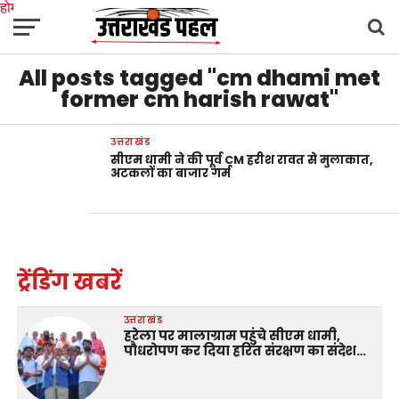
होम
उत्तराखंड
अल्मोड़ा
उत्तरकाशी
उधम सिंह नगर
चंपावत
चमोली
टिहरी गढ़वाल
All posts tagged "cm dhami met
देहरादून
नैनीताल
पिथौरागढ़
पौड़ी गढ़वाल
बागेश्वर
रुद्रप्रयाग
हरिद्वार
देश
दुनिया
मनोरंजन
former cm harish rawat"
उत्तराखंड
सीएम धामी ने की पूर्व CM हरीश रावत से मुलाकात,
अटकलों का बाजार गर्म
ट्रेंडिंग खबरें
उत्तराखंड
हरेला पर मालाग्राम पहुंचे सीएम धामी,
पौधरोपण कर दिया हरित संरक्षण का संदेश…