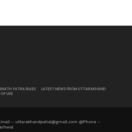
RNATH YATRA RULES
LATEST NEWS FROM UTTARAKHAND
 OF USE
Email – uttarakhandpahal@gmail.com @Phone –
arhwal