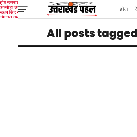
होम
उत्तराखंड
अल्मोड़ा
उत्तरकाशी
होम
उधम सिंह नगर
चंपावत
चमोली
टिहरी
गढ़वाल
देहरादून
नैनीताल
पिथौरागढ़
पौड़ी गढ़वाल
बागेश्वर
रुद्रप्रयाग
हरिद्वार
देश
द
All posts tagge