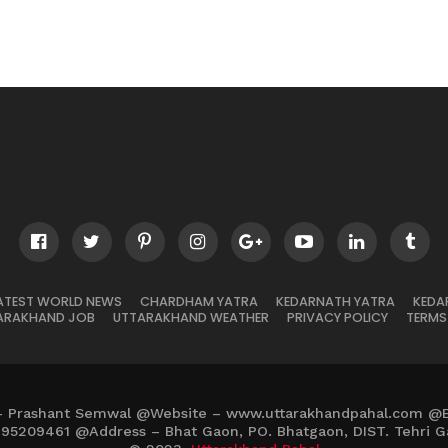
ATEST WORLD NEWS
CHARDHAM YATRA
KEDARNATH YATRA
KEDA
ARAKHAND JOB
UTTARAKHAND WEATHER
PRIVACY POLICY
TERMS
– Prashant Semwal @Website – www.uttarakhandpahal.com @
895209461 @Address – Bhat Gaon, PO. Bhatgaon, DIST. Tehri G