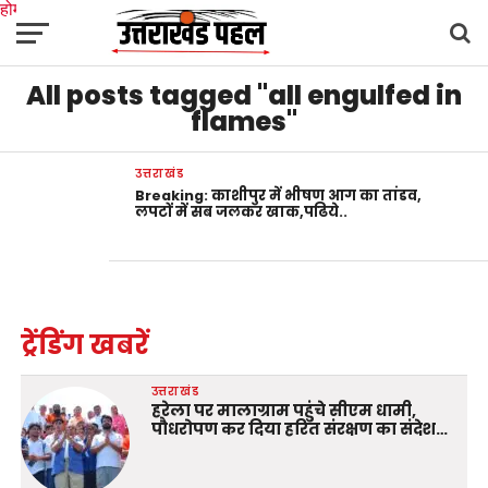
होम
उत्तराखंड
अल्मोड़ा
उत्तरकाशी
उधम सिंह नगर
चंपावत
चमोली
टिहरी गढ़वाल
All posts tagged "all engulfed in
देहरादून
नैनीताल
पिथौरागढ़
पौड़ी गढ़वाल
बागेश्वर
रुद्रप्रयाग
हरिद्वार
देश
दुनिया
मनोरंजन
flames"
उत्तराखंड
Breaking: काशीपुर में भीषण आग का तांडव,
लपटों में सब जलकर खाक,पढिये..
ट्रेंडिंग खबरें
उत्तराखंड
हरेला पर मालाग्राम पहुंचे सीएम धामी,
पौधरोपण कर दिया हरित संरक्षण का संदेश…