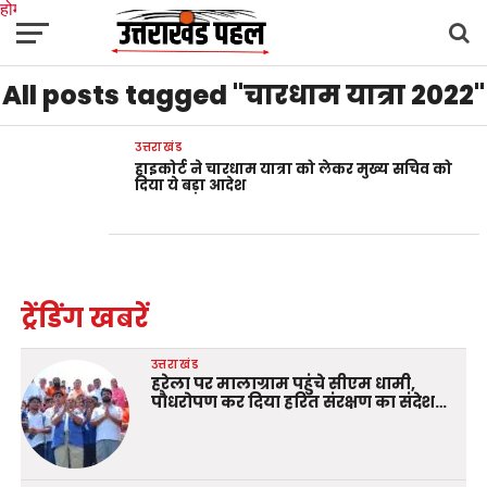
होम
उत्तराखंड
अल्मोड़ा
उत्तरकाशी
उधम सिंह नगर
चंपावत
चमोली
टिहरी गढ़वाल
All posts tagged "चारधाम यात्रा 2022"
देहरादून
नैनीताल
पिथौरागढ़
पौड़ी गढ़वाल
बागेश्वर
रुद्रप्रयाग
हरिद्वार
देश
दुनिया
मनोरंजन
उत्तराखंड
हाइकोर्ट ने चारधाम यात्रा को लेकर मुख्य सचिव को
दिया ये बड़ा आदेश
ट्रेंडिंग खबरें
उत्तराखंड
हरेला पर मालाग्राम पहुंचे सीएम धामी,
पौधरोपण कर दिया हरित संरक्षण का संदेश…