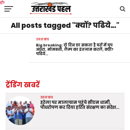
होम
उत्तराखंड
अल्मोड़ा
उत्तरकाशी
उधम सिंह नगर
चंपावत
चमोली
टिहरी गढ़वाल
All posts tagged "क्यों? पढिये…"
देहरादून
नैनीताल
पिथौरागढ़
पौड़ी गढ़वाल
बागेश्वर
रुद्रप्रयाग
हरिद्वार
देश
दुनिया
मनोरंजन
उत्तराखंड
Big breaking: दो दिन छा सकता है घरों में घुप
अंधेरा, मोमबत्ती, लैम्प का इंतजाम करलें, क्यों?
पढिये…
ट्रेंडिंग खबरें
उत्तराखंड
हरेला पर मालाग्राम पहुंचे सीएम धामी,
पौधरोपण कर दिया हरित संरक्षण का संदेश…