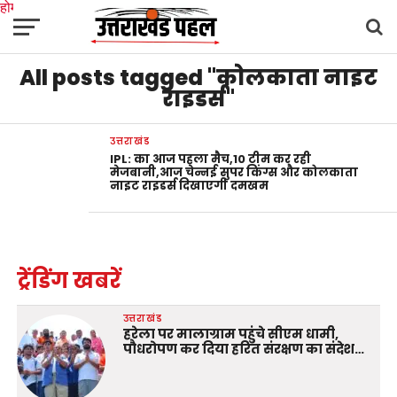
होम
उत्तराखंड
अल्मोड़ा
उत्तरकाशी
उधम सिंह नगर
चंपावत
चमोली
टिहरी गढ़वाल
All posts tagged "कोलकाता नाइट
देहरादून
नैनीताल
पिथौरागढ़
पौड़ी गढ़वाल
बागेश्वर
रुद्रप्रयाग
हरिद्वार
देश
दुनिया
मनोरंजन
राइडर्स"
उत्तराखंड
IPL: का आज पहला मैच,10 टीम कर रही
मेजबानी,आज चेन्नई सुपर किंग्स और कोलकाता
नाइट राइडर्स दिखाएगी दमखम
ट्रेंडिंग खबरें
उत्तराखंड
हरेला पर मालाग्राम पहुंचे सीएम धामी,
पौधरोपण कर दिया हरित संरक्षण का संदेश…