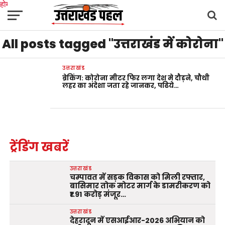
होम
उत्तराखंड
अल्मोड़ा
उत्तरकाशी
उधम सिंह नगर
चंपावत
चमोली
टिहरी गढ़वाल
All posts tagged "उत्तराखंड में कोरोना"
देहरादून
नैनीताल
पिथौरागढ़
पौड़ी गढ़वाल
बागेश्वर
रुद्रप्रयाग
हरिद्वार
देश
दुनिया
मनोरंजन
उत्तराखंड
ब्रेकिंग: कोरोना मीटर फिर लगा देश मे दौड़ने, चौथी
लहर का अंदेशा जता रहे जानकर, पढिये…
ट्रेंडिंग खबरें
उत्तराखंड
चम्पावत में सड़क विकास को मिली रफ्तार,
बासिमार तोक मोटर मार्ग के डामरीकरण को
₹1.91 करोड़ मंजूर…
उत्तराखंड
देहरादून में एसआईआर-2026 अभियान को