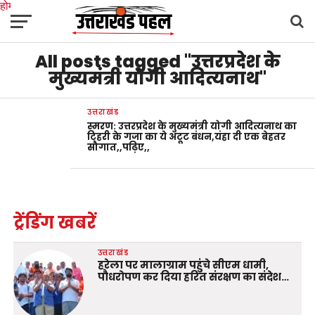
होम
उत्तराखंड
अल्मोड़ा
उत्तरकाशी
उधम सिंह नगर
चंपावत
चमोली
टिहरी गढ़वाल
All posts tagged "उत्तरप्रदेश के
देहरादून
नैनीताल
पिथौरागढ़
पौड़ी गढ़वाल
बागेश्वर
रुद्रप्रयाग
हरिद्वार
देश
दुनिया
मनोरंजन
मुख्यमंत्री योगी आदित्यनाथ"
उत्तराखंड
स्मरण: उत्तरप्रदेश के मुख्यमंत्री योगी आदित्यनाथ का
टिहरी के गजा का ये अटूट बंधन,यंहा दी एक बेहतर
सौगात,,पढ़िए,,
ट्रेंडिंग खबरें
उत्तराखंड
हरेला पर मालाग्राम पहुंचे सीएम धामी,
पौधरोपण कर दिया हरित संरक्षण का संदेश…