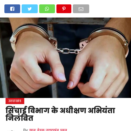
होम
उत्तराखंड
अल्मोड़ा
उत्तरकाशी
उधम सिंह नगर
चंपावत
चमोली
टिहरी गढ़वाल
देहरादून
नैनीताल
पिथौरागढ़
पौड़ी गढ़वाल
बागेश्वर
रुद्रप्रयाग
हरिद्वार
देश
दुनिया
मनोरंजन
उत्तराखंड
सिंचाई विभाग के अधीक्षण अभियंता
निलंबित
By
न्यूज़ डेस्क उत्तराखंड पहल