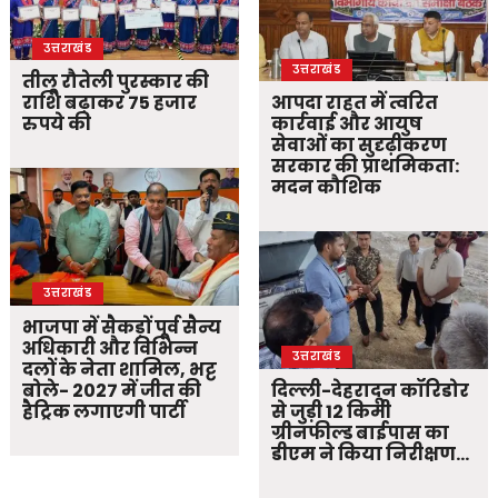
उत्तराखंड
उत्तराखंड
तीलू रौतेली पुरस्कार की
राशि बढ़ाकर 75 हजार
आपदा राहत में त्वरित
रुपये की
कार्रवाई और आयुष
सेवाओं का सुदृढ़ीकरण
सरकार की प्राथमिकता:
मदन कौशिक
उत्तराखंड
भाजपा में सैकड़ों पूर्व सैन्य
अधिकारी और विभिन्न
उत्तराखंड
दलों के नेता शामिल, भट्ट
बोले- 2027 में जीत की
दिल्ली-देहरादून कॉरिडोर
हैट्रिक लगाएगी पार्टी
से जुड़ी 12 किमी
ग्रीनफील्ड बाईपास का
डीएम ने किया निरीक्षण…