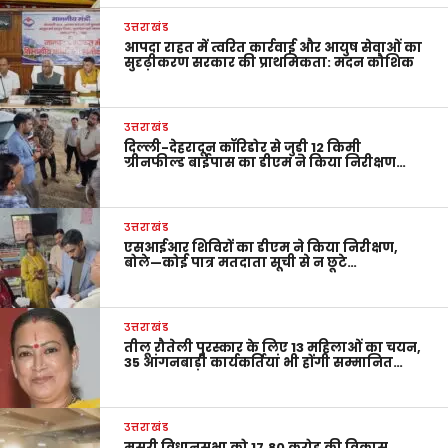
उत्तराखंड
आपदा राहत में त्वरित कार्रवाई और आयुष सेवाओं का
सुदृढ़ीकरण सरकार की प्राथमिकता: मदन कौशिक
उत्तराखंड
दिल्ली-देहरादून कॉरिडोर से जुड़ी 12 किमी
ग्रीनफील्ड बाईपास का डीएम ने किया निरीक्षण…
उत्तराखंड
एसआईआर शिविरों का डीएम ने किया निरीक्षण,
बोले—कोई पात्र मतदाता सूची से न छूटे…
उत्तराखंड
तीलू रौतेली पुरस्कार के लिए 13 महिलाओं का चयन,
35 आंगनबाड़ी कार्यकर्तियां भी होंगी सम्मानित…
उत्तराखंड
मसूरी विधानसभा को 17.80 करोड़ की विकास