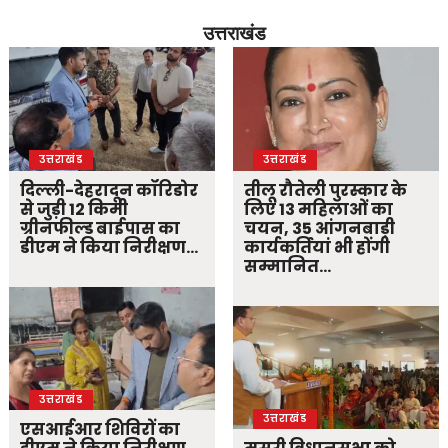
उत्तराखंड
उत्तराखंड
उत्तराखंड
दिल्ली-देहरादून कॉरिडोर
तीलू रौतेली पुरस्कार के
से जुड़ी 12 किमी
लिए 13 महिलाओं का
ग्रीनफील्ड बाईपास का
चयन, 35 आंगनबाड़ी
डीएम ने किया निरीक्षण…
कार्यकर्तियां भी होंगी
सम्मानित…
उत्तराखंड
उत्तराखंड
एसआईआर शिविरों का