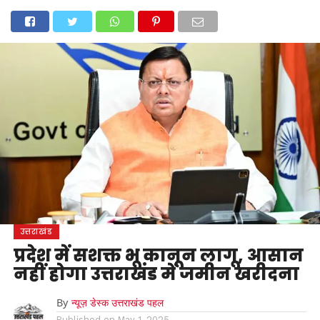
होम
उत्तराखंड
अल्मोड़ा
उत्तरकाशी
उधम सिंह नगर
चंपावत
चमोली
टिहरी गढ़वाल
देहरादून
नैनीताल
पिथौरागढ़
पौड़ी गढ़वाल
बागेश्वर
रुद्रप्रयाग
हरिद्वार
देश
दुनिया
मनोरंजन
उत्तराखंड
प्रदेश में सशक्त भू कानून लागू, आसान
नहीं होगा उत्तराखंड में जमीन खरीदना
By
न्यूज़ डेस्क उत्तराखंड पहल
Published on
May 1, 2025