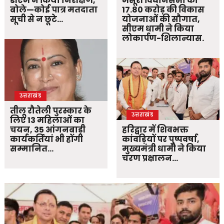
डीएम ने किया निरीक्षण,
मसूरी विधानसभा को
बोले—कोई पात्र मतदाता
17.80 करोड़ की विकास
सूची से न छूटे…
योजनाओं की सौगात,
सीएम धामी ने किया
लोकार्पण-शिलान्यास.
उत्तराखंड
तीलू रौतेली पुरस्कार के
उत्तराखंड
लिए 13 महिलाओं का
चयन, 35 आंगनबाड़ी
हरिद्वार में शिवभक्त
कार्यकर्तियां भी होंगी
कांवड़ियों पर पुष्पवर्षा,
सम्मानित…
मुख्यमंत्री धामी ने किया
चरण प्रक्षालन…