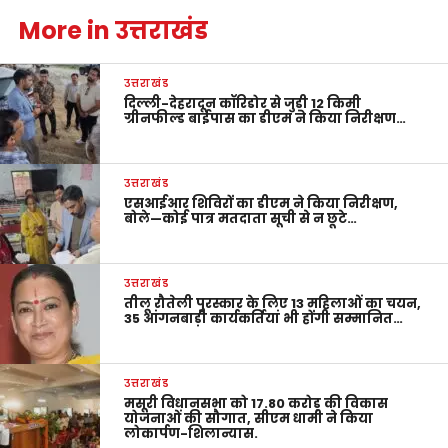
More in उत्तराखंड
उत्तराखंड
दिल्ली-देहरादून कॉरिडोर से जुड़ी 12 किमी
ग्रीनफील्ड बाईपास का डीएम ने किया निरीक्षण…
उत्तराखंड
एसआईआर शिविरों का डीएम ने किया निरीक्षण,
बोले—कोई पात्र मतदाता सूची से न छूटे…
उत्तराखंड
तीलू रौतेली पुरस्कार के लिए 13 महिलाओं का चयन,
35 आंगनबाड़ी कार्यकर्तियां भी होंगी सम्मानित…
उत्तराखंड
मसूरी विधानसभा को 17.80 करोड़ की विकास
योजनाओं की सौगात, सीएम धामी ने किया
लोकार्पण-शिलान्यास.