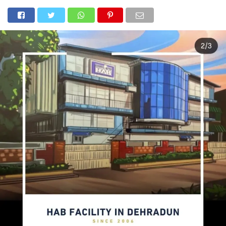
होम
उत्तराखंड
अल्मोड़ा
उत्तरकाशी
उधम सिंह नगर
चंपावत
चमोली
टिहरी गढ़वाल
देहरादून
नैनीताल
पिथौरागढ़
पौड़ी गढ़वाल
बागेश्वर
रुद्रप्रयाग
हरिद्वार
देश
दुनिया
मनोरंजन