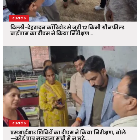
उत्तराखंड
दिल्ली-देहरादून कॉरिडोर से जुड़ी 12 किमी ग्रीनफील्ड
बाईपास का डीएम ने किया निरीक्षण…
उत्तराखंड
एसआईआर शिविरों का डीएम ने किया निरीक्षण, बोले
—कोई पात्र मतदाता सूची से न छूटे…