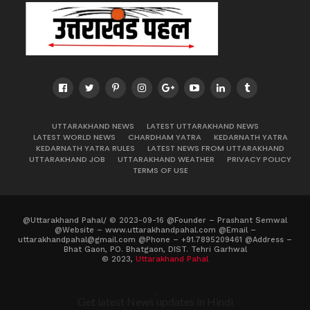
UTTARAKHAND NEWS
LATEST UTTARAKHAND NEWS
LATEST WORLD NEWS
CHARDHAM YATRA
KEDARNATH YATRA
KEDARNATH YATRA RULES
LATEST NEWS FROM UTTARAKHAND
UTTARAKHAND JOB
UTTARAKHAND WEATHER
PRIVACY POLICY
TERMS OF USE
@Uttarakhand Pahal/ © 2023-09-16 @Founder – Prashant Semwal
@Website – www.uttarakhandpahal.com @Email –
uttarakhandpahal@gmail.com @Phone – +91.7895209461 @Address –
Bhat Gaon, PO. Bhatgaon, DIST. Tehri Garhwal
© 2023,
Uttarakhand Pahal
.
Get latest News updates in Hindi