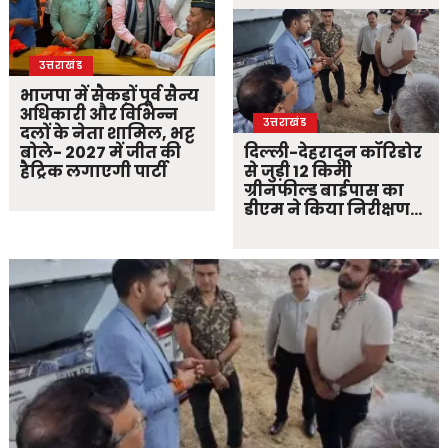
उत्तराखंड
भाजपा में सैकड़ों पूर्व सैन्य
अधिकारी और विभिन्न
उत्तराखंड
दलों के नेता शामिल, भट्ट
बोले- 2027 में जीत की
दिल्ली-देहरादून कॉरिडोर
हैट्रिक लगाएगी पार्टी
से जुड़ी 12 किमी
ग्रीनफील्ड बाईपास का
डीएम ने किया निरीक्षण…