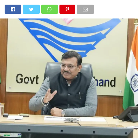
होम
उत्तराखंड
अल्मोड़ा
उत्तरकाशी
उधम सिंह नगर
चंपावत
चमोली
टिहरी गढ़वाल
देहरादून
नैनीताल
पिथौरागढ़
पौड़ी गढ़वाल
बागेश्वर
रुद्रप्रयाग
हरिद्वार
देश
दुनिया
मनोरंजन