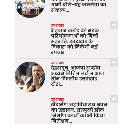
धामी बोले-यह जनसेवा का
संकल्प…
उत्तराखंड
₹7 हजार करोड़ की सड़क
परियोजनाओं को मिली
सहमति, उत्तराखंड के
विकास को मिलेगी नई
रफ्तार
उत्तराखंड
देहरादून: भाजपा राष्ट्रीय
अध्यक्ष नितिन नवीन आज
तीन दिवसीय उत्तराखंड
दौरा…
उत्तराखंड
खैरासैंण महाविद्यालय भवन
का उद्घाटन, सतपुली झील
निर्माण कार्यों का भी किया
निरीक्षण…