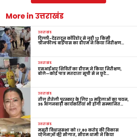
More in उत्तराखंड
उत्तराखंड
दिल्ली-देहरादून कॉरिडोर से जुड़ी 12 किमी
ग्रीनफील्ड बाईपास का डीएम ने किया निरीक्षण…
उत्तराखंड
एसआईआर शिविरों का डीएम ने किया निरीक्षण,
बोले—कोई पात्र मतदाता सूची से न छूटे…
उत्तराखंड
तीलू रौतेली पुरस्कार के लिए 13 महिलाओं का चयन,
35 आंगनबाड़ी कार्यकर्तियां भी होंगी सम्मानित…
उत्तराखंड
मसूरी विधानसभा को 17.80 करोड़ की विकास
योजनाओं की सौगात, सीएम धामी ने किया