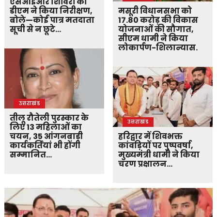
एसआईआर शिविरों का
डीएम ने किया निरीक्षण,
मसूरी विधानसभा को
बोले—कोई पात्र मतदाता
17.80 करोड़ की विकास
सूची से न छूटे…
योजनाओं की सौगात,
सीएम धामी ने किया
लोकार्पण-शिलान्यास.
उत्तराखंड
तीलू रौतेली पुरस्कार के
उत्तराखंड
लिए 13 महिलाओं का
चयन, 35 आंगनबाड़ी
हरिद्वार में शिवभक्त
कार्यकर्तियां भी होंगी
कांवड़ियों पर पुष्पवर्षा,
सम्मानित…
मुख्यमंत्री धामी ने किया
चरण प्रक्षालन…