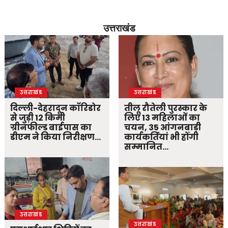
उत्तराखंड
उत्तराखंड
उत्तराखंड
दिल्ली-देहरादून कॉरिडोर
तीलू रौतेली पुरस्कार के
से जुड़ी 12 किमी
लिए 13 महिलाओं का
ग्रीनफील्ड बाईपास का
चयन, 35 आंगनबाड़ी
डीएम ने किया निरीक्षण…
कार्यकर्तियां भी होंगी
सम्मानित…
उत्तराखंड
उत्तराखंड