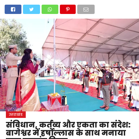
होम
उत्तराखंड
अल्मोड़ा
उत्तरकाशी
उधम सिंह नगर
चंपावत
चमोली
टिहरी गढ़वाल
देहरादून
नैनीताल
पिथौरागढ़
पौड़ी गढ़वाल
बागेश्वर
रुद्रप्रयाग
हरिद्वार
देश
दुनिया
मनोरंजन
उत्तराखंड
संविधान, कर्तव्य और एकता का संदेश:
बागेश्वर में हर्षोल्लास के साथ मनाया