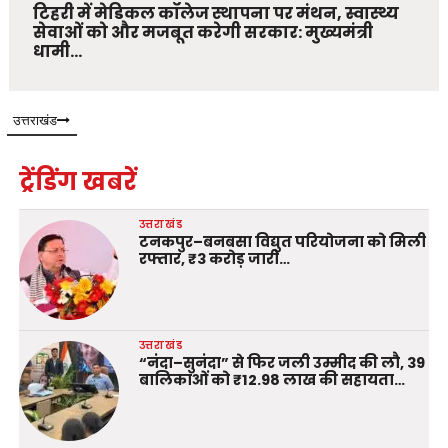
टिहरी में मेडिकल कॉलेज स्थापना पर मंथन, स्वास्थ्य
सेवाओं को और मजबूत करेगी सरकार: मुख्यमंत्री
धामी…
उत्तराखंड
ट्रेंडिंग खबरें
उत्तराखंड
टनकपुर–बनबसा विद्युत परियोजना को मिली
रफ्तार, ₹3 करोड़ जारी…
उत्तराखंड
“नंदा–सुनंदा” से फिर जली उम्मीद की लौ, 39
बालिकाओं को ₹12.98 लाख की सहायता…