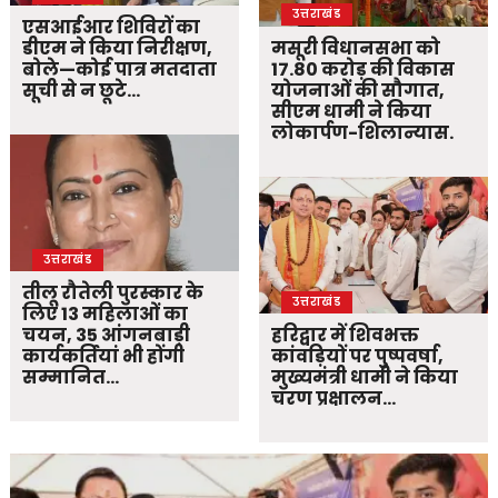
उत्तराखंड
एसआईआर शिविरों का
डीएम ने किया निरीक्षण,
मसूरी विधानसभा को
बोले—कोई पात्र मतदाता
17.80 करोड़ की विकास
सूची से न छूटे…
योजनाओं की सौगात,
सीएम धामी ने किया
लोकार्पण-शिलान्यास.
उत्तराखंड
तीलू रौतेली पुरस्कार के
उत्तराखंड
लिए 13 महिलाओं का
चयन, 35 आंगनबाड़ी
हरिद्वार में शिवभक्त
कार्यकर्तियां भी होंगी
कांवड़ियों पर पुष्पवर्षा,
सम्मानित…
मुख्यमंत्री धामी ने किया
चरण प्रक्षालन…