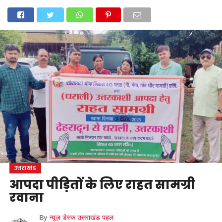
होम
उत्तराखंड
अल्मोड़ा
उत्तरकाशी
उधम सिंह नगर
चंपावत
चमोली
टिहरी गढ़वाल
देहरादून
नैनीताल
पिथौरागढ़
पौड़ी गढ़वाल
बागेश्वर
रुद्रप्रयाग
हरिद्वार
देश
दुनिया
मनोरंजन
उत्तराखंड
आपदा पीड़ितों के लिए राहत सामग्री
रवाना
By
न्यूज़ डेस्क उत्तराखंड पहल