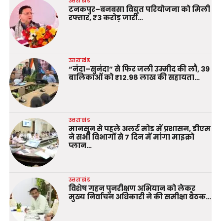
उत्तराखंड
टनकपुर–बनबसा विद्युत परियोजना को मिली
रफ्तार, ₹3 करोड़ जारी…
उत्तराखंड
“नंदा–सुनंदा” से फिर जली उम्मीद की लौ, 39
बालिकाओं को ₹12.98 लाख की सहायता…
उत्तराखंड
मानसून से पहले अलर्ट मोड में प्रशासन, डीएम
ने सभी विभागों से 7 दिन में मांगा माइक्रो
प्लान…
उत्तराखंड
विशेष गहन पुनरीक्षण अभियान को लेकर
मुख्य निर्वाचन अधिकारी ने की समीक्षा बैठक…