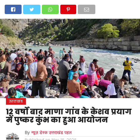
होम
उत्तराखंड
अल्मोड़ा
उत्तरकाशी
उधम सिंह नगर
चंपावत
चमोली
टिहरी गढ़वाल
देहरादून
नैनीताल
पिथौरागढ़
पौड़ी गढ़वाल
बागेश्वर
रुद्रप्रयाग
हरिद्वार
देश
दुनिया
मनोरंजन
उत्तराखंड
12 वर्षों बाद माणा गांव के केशव प्रयाग
में पुष्कर कुंभ का हुआ आयोजन
By
न्यूज़ डेस्क उत्तराखंड पहल
Published on
May 15, 2025