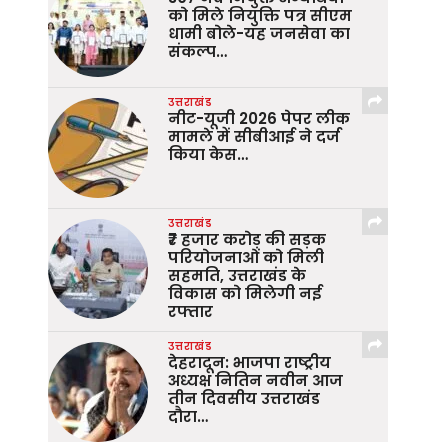
को मिले नियुक्ति पत्र सीएम
धामी बोले-यह जनसेवा का
संकल्प…
उत्तराखंड
नीट-यूजी 2026 पेपर लीक
मामले में सीबीआई ने दर्ज
किया केस…
उत्तराखंड
₹7 हजार करोड़ की सड़क
परियोजनाओं को मिली
सहमति, उत्तराखंड के
विकास को मिलेगी नई
रफ्तार
उत्तराखंड
देहरादून: भाजपा राष्ट्रीय
अध्यक्ष नितिन नवीन आज
तीन दिवसीय उत्तराखंड
दौरा…