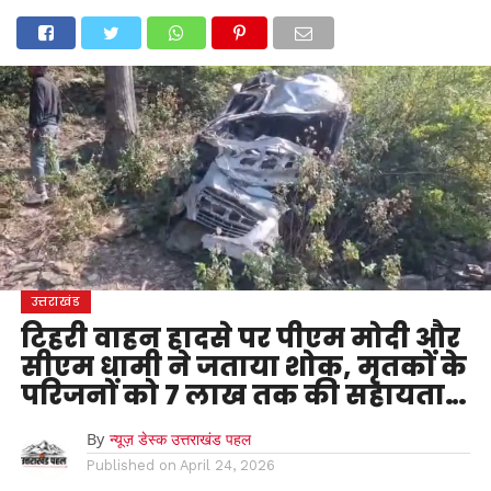
होम
उत्तराखंड
अल्मोड़ा
उत्तरकाशी
उधम सिंह नगर
चंपावत
चमोली
टिहरी गढ़वाल
देहरादून
नैनीताल
पिथौरागढ़
पौड़ी गढ़वाल
बागेश्वर
रुद्रप्रयाग
हरिद्वार
देश
दुनिया
मनोरंजन
उत्तराखंड
टिहरी वाहन हादसे पर पीएम मोदी और
सीएम धामी ने जताया शोक, मृतकों के
परिजनों को 7 लाख तक की सहायता…
By
न्यूज़ डेस्क उत्तराखंड पहल
Published on
April 24, 2026