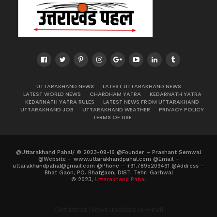
UTTARAKHAND NEWS
LATEST UTTARAKHAND NEWS
LATEST WORLD NEWS
CHARDHAM YATRA
KEDARNATH YATRA
KEDARNATH YATRA RULES
LATEST NEWS FROM UTTARAKHAND
UTTARAKHAND JOB
UTTARAKHAND WEATHER
PRIVACY POLICY
TERMS OF USE
@Uttarakhand Pahal/ © 2023-09-16 @Founder – Prashant Semwal
@Website – www.uttarakhandpahal.com @Email –
uttarakhandpahal@gmail.com @Phone – +91.7895209461 @Address –
Bhat Gaon, PO. Bhatgaon, DIST. Tehri Garhwal
© 2023,
Uttarakhand Pahal
.
Get latest News updates in Hindi