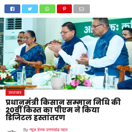
होम
उत्तराखंड
अल्मोड़ा
उत्तरकाशी
उधम सिंह नगर
चंपावत
चमोली
टिहरी गढ़वाल
देहरादून
नैनीताल
पिथौरागढ़
पौड़ी गढ़वाल
बागेश्वर
रुद्रप्रयाग
हरिद्वार
देश
दुनिया
मनोरंजन
उत्तराखंड
प्रधानमंत्री किसान सम्मान निधि की
20वीं किस्त का पीएम ने किया
डिजिटल हस्तांतरण
By
न्यूज़ डेस्क उत्तराखंड पहल