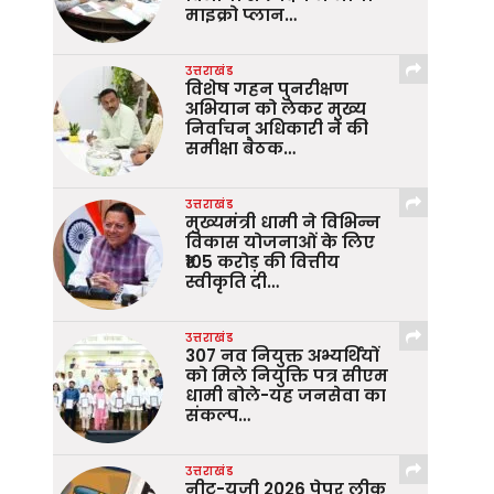
माइक्रो प्लान…
उत्तराखंड
विशेष गहन पुनरीक्षण
अभियान को लेकर मुख्य
निर्वाचन अधिकारी ने की
समीक्षा बैठक…
उत्तराखंड
मुख्यमंत्री धामी ने विभिन्न
विकास योजनाओं के लिए
₹105 करोड़ की वित्तीय
स्वीकृति दी…
उत्तराखंड
307 नव नियुक्त अभ्यर्थियों
को मिले नियुक्ति पत्र सीएम
धामी बोले-यह जनसेवा का
संकल्प…
उत्तराखंड
नीट-यूजी 2026 पेपर लीक