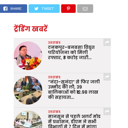
शन कालनेमि:दून पुलिस 3 दिनों में 82 ढोगी बाबाओ
SHARE
TWEET
ट्रेंडिंग खबरें
उत्तराखंड
टनकपुर–बनबसा विद्युत
परियोजना को मिली
रफ्तार, ₹3 करोड़ जारी…
उत्तराखंड
“नंदा–सुनंदा” से फिर जली
उम्मीद की लौ, 39
बालिकाओं को ₹12.98 लाख
की सहायता…
उत्तराखंड
मानसून से पहले अलर्ट मोड
में प्रशासन, डीएम ने सभी
विभागों से 7 दिन में मांगा