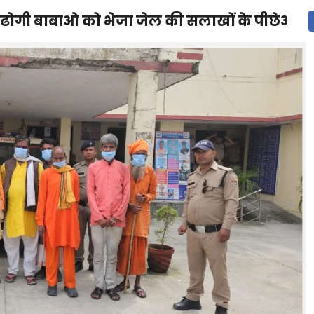
 ढोगी बाबाओ को भेजा जेल की सलाखों के पीछेऑपेर
देश
दुनिया
उत्तराखंड
धर्म-संस्कृति
राजनीति
संपर्क करें
ुनिया
मनोरंजन