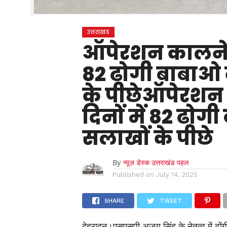
उत्तराखंड
ऑपेरशन कालनेमि:
82 ढोगी बाबाओ 
के पीछेऑपेरशन 
दिनों में 82 ढो
सलाखों के पीछे
By
न्यूज़ डेस्क उत्तराखंड पहल
Published on
July 14, 2025
SHARE
TWEET
देहरादून।एसएसपी अजय सिंह के नेतृत्व में ढोंगी