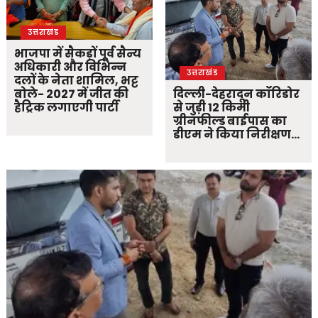
उत्तराखंड
भाजपा में सैकड़ों पूर्व सैन्य
अधिकारी और विभिन्न
उत्तराखंड
दलों के नेता शामिल, भट्ट
बोले- 2027 में जीत की
दिल्ली-देहरादून कॉरिडोर
हैट्रिक लगाएगी पार्टी
से जुड़ी 12 किमी
ग्रीनफील्ड बाईपास का
डीएम ने किया निरीक्षण…