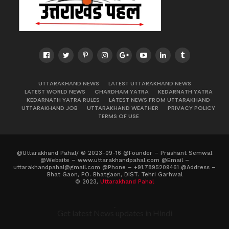
UTTARAKHAND NEWS
LATEST UTTARAKHAND NEWS
LATEST WORLD NEWS
CHARDHAM YATRA
KEDARNATH YATRA
KEDARNATH YATRA RULES
LATEST NEWS FROM UTTARAKHAND
UTTARAKHAND JOB
UTTARAKHAND WEATHER
PRIVACY POLICY
TERMS OF USE
@Uttarakhand Pahal/ © 2023-09-16 @Founder – Prashant Semwal
@Website – www.uttarakhandpahal.com @Email –
uttarakhandpahal@gmail.com @Phone – +91.7895209461 @Address –
Bhat Gaon, PO. Bhatgaon, DIST. Tehri Garhwal
© 2023,
Uttarakhand Pahal
.
Get latest News updates in Hindi