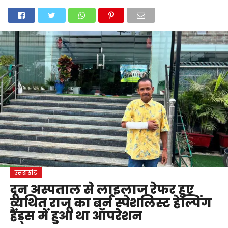
होम
उत्तराखंड
अल्मोड़ा
उत्तरकाशी
उधम सिंह नगर
चंपावत
चमोली
टिहरी गढ़वाल
देहरादून
नैनीताल
पिथौरागढ़
पौड़ी गढ़वाल
बागेश्वर
रुद्रप्रयाग
हरिद्वार
देश
दुनिया
मनोरंजन
उत्तराखंड
दून अस्पताल से लाइलाज रेफर हुए
व्यथित राजू का बर्न स्पेशलिस्ट हेल्पिंग
हैंड्स में हुआ था ऑपरेशन