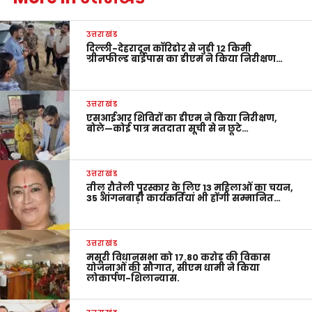
उत्तराखंड
दिल्ली-देहरादून कॉरिडोर से जुड़ी 12 किमी
ग्रीनफील्ड बाईपास का डीएम ने किया निरीक्षण…
उत्तराखंड
एसआईआर शिविरों का डीएम ने किया निरीक्षण,
बोले—कोई पात्र मतदाता सूची से न छूटे…
उत्तराखंड
तीलू रौतेली पुरस्कार के लिए 13 महिलाओं का चयन,
35 आंगनबाड़ी कार्यकर्तियां भी होंगी सम्मानित…
उत्तराखंड
मसूरी विधानसभा को 17.80 करोड़ की विकास
योजनाओं की सौगात, सीएम धामी ने किया
लोकार्पण-शिलान्यास.