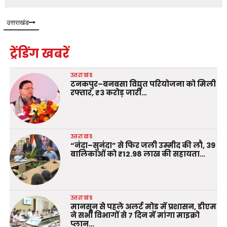
उत्तराखंड
ट्रेंडिंग खबरें
उत्तराखंड
टनकपुर–बनबसा विद्युत परियोजना को मिली
रफ्तार, ₹3 करोड़ जारी…
उत्तराखंड
“नंदा–सुनंदा” से फिर जली उम्मीद की लौ, 39
बालिकाओं को ₹12.98 लाख की सहायता…
उत्तराखंड
मानसून से पहले अलर्ट मोड में प्रशासन, डीएम
ने सभी विभागों से 7 दिन में मांगा माइक्रो
प्लान…