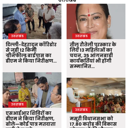
उत्तराखंड
उत्तराखंड
दिल्ली-देहरादून कॉरिडोर
तीलू रौतेली पुरस्कार के
से जुड़ी 12 किमी
लिए 13 महिलाओं का
ग्रीनफील्ड बाईपास का
चयन, 35 आंगनबाड़ी
डीएम ने किया निरीक्षण…
कार्यकर्तियां भी होंगी
सम्मानित…
उत्तराखंड
उत्तराखंड
एसआईआर शिविरों का
डीएम ने किया निरीक्षण,
मसूरी विधानसभा को
बोले—कोई पात्र मतदाता
17.80 करोड़ की विकास