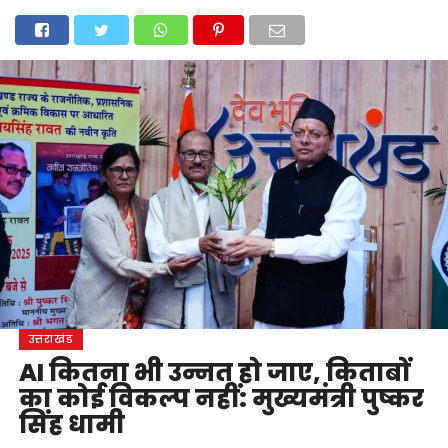
होम
उत्तराखंड
अल्मोड़ा
उत्तरकाशी
उधम सिंह नगर
चंपावत
चमोली
टिहरी गढ़वाल
देहरादून
नैनीताल
पिथौरागढ़
पौड़ी गढ़वाल
बागेश्वर
रुद्रप्रयाग
हरिद्वार
देश
दुनिया
मनोरंजन
उत्तराखंड
AI कितना भी उन्नत हो जाए, किताबों
का कोई विकल्प नहीं: मुख्यमंत्री पुष्कर
सिंह धामी