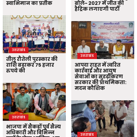
स्वाभिमान का प्रतीक
बोले- 2027 में जीत की
हैट्रिक लगाएगी पार्टी
उत्तराखंड
उत्तराखंड
तीलू रौतेली पुरस्कार की
राशि बढ़ाकर 75 हजार
आपदा राहत में त्वरित
रुपये की
कार्रवाई और आयुष
सेवाओं का सुदृढ़ीकरण
सरकार की प्राथमिकता:
मदन कौशिक
उत्तराखंड
भाजपा में सैकड़ों पूर्व सैन्य
अधिकारी और विभिन्न
उत्तराखंड