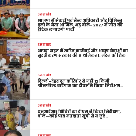
उत्तराखंड
भाजपा में सैकड़ों पूर्व सैन्य अधिकारी और विभिन्न
दलों के नेता शामिल, भट्ट बोले- 2027 में जीत की
हैट्रिक लगाएगी पार्टी
उत्तराखंड
आपदा राहत में त्वरित कार्रवाई और आयुष सेवाओं का
सुदृढ़ीकरण सरकार की प्राथमिकता: मदन कौशिक
उत्तराखंड
दिल्ली-देहरादून कॉरिडोर से जुड़ी 12 किमी
ग्रीनफील्ड बाईपास का डीएम ने किया निरीक्षण…
उत्तराखंड
एसआईआर शिविरों का डीएम ने किया निरीक्षण,
बोले—कोई पात्र मतदाता सूची से न छूटे…
उत्तराखंड