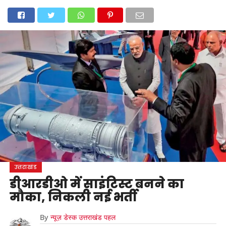
होम
उत्तराखंड
अल्मोड़ा
उत्तरकाशी
उधम सिंह नगर
चंपावत
चमोली
टिहरी गढ़वाल
देहरादून
नैनीताल
पिथौरागढ़
पौड़ी गढ़वाल
बागेश्वर
रुद्रप्रयाग
हरिद्वार
देश
दुनिया
मनोरंजन
उत्तराखंड
डीआरडीओ में साइंटिस्ट बनने का
मौका, निकली नई भर्ती
By
न्यूज़ डेस्क उत्तराखंड पहल