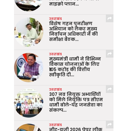
माइक्रो प्लान…
उत्तराखंड
विशेष गहन पुनरीक्षण
अभियान को लेकर मुख्य
निर्वाचन अधिकारी ने की
समीक्षा बैठक…
उत्तराखंड
मुख्यमंत्री धामी ने विभिन्न
विकास योजनाओं के लिए
₹105 करोड़ की वित्तीय
स्वीकृति दी…
उत्तराखंड
307 नव नियुक्त अभ्यर्थियों
को मिले नियुक्ति पत्र सीएम
धामी बोले-यह जनसेवा का
संकल्प…
उत्तराखंड
नीट-यूजी 2026 पेपर लीक