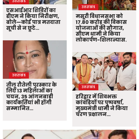
उत्तराखंड
उत्तराखंड
एसआईआर शिविरों का
डीएम ने किया निरीक्षण,
मसूरी विधानसभा को
बोले—कोई पात्र मतदाता
17.80 करोड़ की विकास
सूची से न छूटे…
योजनाओं की सौगात,
सीएम धामी ने किया
लोकार्पण-शिलान्यास.
उत्तराखंड
तीलू रौतेली पुरस्कार के
उत्तराखंड
लिए 13 महिलाओं का
चयन, 35 आंगनबाड़ी
हरिद्वार में शिवभक्त
कार्यकर्तियां भी होंगी
कांवड़ियों पर पुष्पवर्षा,
सम्मानित…
मुख्यमंत्री धामी ने किया
चरण प्रक्षालन…