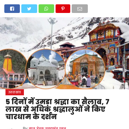
होम
उत्तराखंड
अल्मोड़ा
उत्तरकाशी
उधम सिंह नगर
चंपावत
चमोली
टिहरी गढ़वाल
देहरादून
नैनीताल
पिथौरागढ़
पौड़ी गढ़वाल
बागेश्वर
रुद्रप्रयाग
हरिद्वार
देश
दुनिया
मनोरंजन
उत्तराखंड
5 दिनों में उमड़ा श्रद्धा का सैलाब, 7
लाख से अधिक श्रद्धालुओं ने किए
चारधाम के दर्शन
By
न्यूज़ डेस्क उत्तराखंड पहल