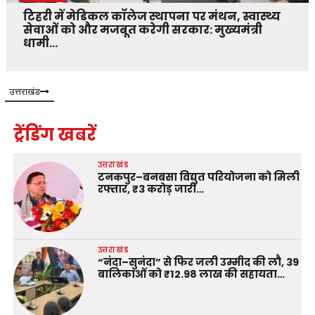
टिहरी में मेडिकल कॉलेज स्थापना पर मंथन, स्वास्थ्य
सेवाओं को और मजबूत करेगी सरकार: मुख्यमंत्री
धामी…
उत्तराखंड
ट्रेंडिंग खबरें
उत्तराखंड
टनकपुर–बनबसा विद्युत परियोजना को मिली
रफ्तार, ₹3 करोड़ जारी…
उत्तराखंड
“नंदा–सुनंदा” से फिर जली उम्मीद की लौ, 39
बालिकाओं को ₹12.98 लाख की सहायता…