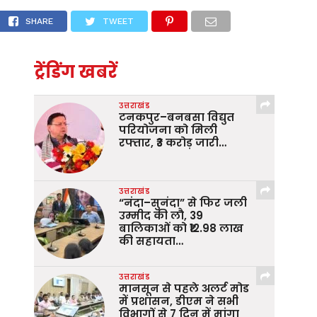
र्देश
SHARE
TWEET
ट्रेंडिंग खबरें
उत्तराखंड
टनकपुर–बनबसा विद्युत
परियोजना को मिली
रफ्तार, ₹3 करोड़ जारी…
उत्तराखंड
“नंदा–सुनंदा” से फिर जली
उम्मीद की लौ, 39
बालिकाओं को ₹12.98 लाख
की सहायता…
उत्तराखंड
मानसून से पहले अलर्ट मोड
में प्रशासन, डीएम ने सभी
विभागों से 7 दिन में मांगा