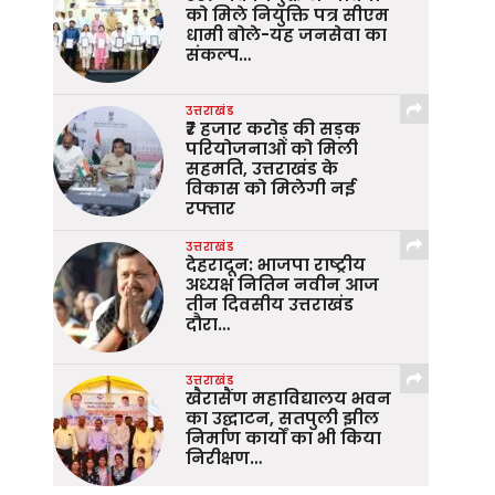
को मिले नियुक्ति पत्र सीएम
धामी बोले-यह जनसेवा का
संकल्प…
उत्तराखंड
₹7 हजार करोड़ की सड़क
परियोजनाओं को मिली
सहमति, उत्तराखंड के
विकास को मिलेगी नई
रफ्तार
उत्तराखंड
देहरादून: भाजपा राष्ट्रीय
अध्यक्ष नितिन नवीन आज
तीन दिवसीय उत्तराखंड
दौरा…
उत्तराखंड
खैरासैंण महाविद्यालय भवन
का उद्घाटन, सतपुली झील
निर्माण कार्यों का भी किया
निरीक्षण…