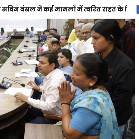
सविन बंसल ने कई मामलों में त्वरित राहत के दिए नि
देश
दुनिया
उत्तराखंड
धर्म-संस्कृति
राजनीति
संपर्क करें
ुनिया
मनोरंजन