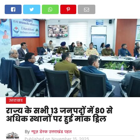
होम
उत्तराखंड
अल्मोड़ा
उत्तरकाशी
उधम सिंह नगर
चंपावत
चमोली
टिहरी गढ़वाल
देहरादून
नैनीताल
पिथौरागढ़
पौड़ी गढ़वाल
बागेश्वर
रुद्रप्रयाग
हरिद्वार
देश
दुनिया
मनोरंजन
उत्तराखंड
राज्य के सभी 13 जनपदों में 80 से
अधिक स्थानों पर हुई मॉक ड्रिल
By
न्यूज़ डेस्क उत्तराखंड पहल
Published on
November 15, 2025