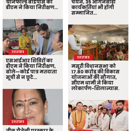
ग्रीनफील्ड बाईपास का
चयन, 35 आंगनबाड़ी
डीएम ने किया निरीक्षण…
कार्यकर्तियां भी होंगी
सम्मानित…
उत्तराखंड
उत्तराखंड
एसआईआर शिविरों का
डीएम ने किया निरीक्षण,
मसूरी विधानसभा को
बोले—कोई पात्र मतदाता
17.80 करोड़ की विकास
सूची से न छूटे…
योजनाओं की सौगात,
सीएम धामी ने किया
लोकार्पण-शिलान्यास.
उत्तराखंड
तीलू रौतेली पुरस्कार के