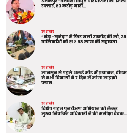
टनकपुर–बनबसा विद्युत परियोजना को मिली
रफ्तार, ₹3 करोड़ जारी…
उत्तराखंड
“नंदा–सुनंदा” से फिर जली उम्मीद की लौ, 39
बालिकाओं को ₹12.98 लाख की सहायता…
उत्तराखंड
मानसून से पहले अलर्ट मोड में प्रशासन, डीएम
ने सभी विभागों से 7 दिन में मांगा माइक्रो
प्लान…
उत्तराखंड
विशेष गहन पुनरीक्षण अभियान को लेकर
मुख्य निर्वाचन अधिकारी ने की समीक्षा बैठक…