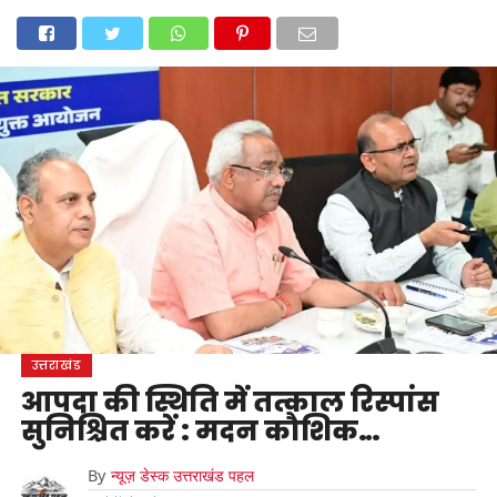
होम
उत्तराखंड
अल्मोड़ा
उत्तरकाशी
उधम सिंह नगर
चंपावत
चमोली
टिहरी गढ़वाल
देहरादून
नैनीताल
पिथौरागढ़
पौड़ी गढ़वाल
बागेश्वर
रुद्रप्रयाग
हरिद्वार
देश
दुनिया
मनोरंजन
उत्तराखंड
आपदा की स्थिति में तत्काल रिस्पांस
सुनिश्चित करें : मदन कौशिक…
By
न्यूज़ डेस्क उत्तराखंड पहल