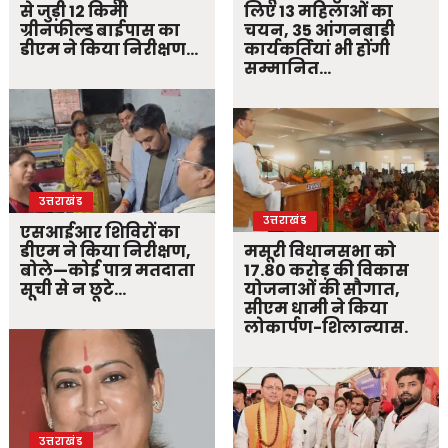
से जुड़ी 12 किमी
लिए 13 महिलाओं का
ग्रीनफील्ड बाईपास का
चयन, 35 आंगनबाड़ी
डीएम ने किया निरीक्षण…
कार्यकर्तियां भी होंगी
सम्मानित…
उत्तराखंड
उत्तराखंड
एसआईआर शिविरों का
डीएम ने किया निरीक्षण,
मसूरी विधानसभा को
बोले—कोई पात्र मतदाता
17.80 करोड़ की विकास
सूची से न छूटे…
योजनाओं की सौगात,
सीएम धामी ने किया
लोकार्पण-शिलान्यास.
उत्तराखंड