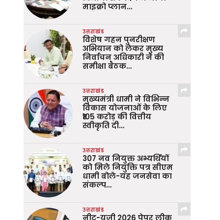
माइक्रो प्लान…
उत्तराखंड
विशेष गहन पुनरीक्षण
अभियान को लेकर मुख्य
निर्वाचन अधिकारी ने की
समीक्षा बैठक…
उत्तराखंड
मुख्यमंत्री धामी ने विभिन्न
विकास योजनाओं के लिए
₹105 करोड़ की वित्तीय
स्वीकृति दी…
उत्तराखंड
307 नव नियुक्त अभ्यर्थियों
को मिले नियुक्ति पत्र सीएम
धामी बोले-यह जनसेवा का
संकल्प…
उत्तराखंड
नीट-यूजी 2026 पेपर लीक