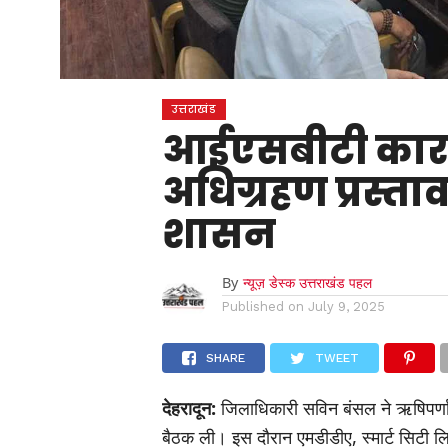
उत्तराखंड
आईएसबीटी कारग
अधिग्रहण प्रस्ता
शासन
By
न्यूज़ डेस्क उत्तराखंड पहल
Published on
July 9, 2025
SHARE
TWEET
देहरादून:
जिलाधिकारी सविन बंसल ने ऋषिपर्णा सभ
बैठक ली। इस दौरान एमडीडीए, स्मार्ट सिटी लि0 