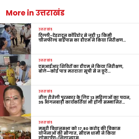
More in उत्तराखंड
उत्तराखंड
दिल्ली-देहरादून कॉरिडोर से जुड़ी 12 किमी
ग्रीनफील्ड बाईपास का डीएम ने किया निरीक्षण…
उत्तराखंड
एसआईआर शिविरों का डीएम ने किया निरीक्षण,
बोले—कोई पात्र मतदाता सूची से न छूटे…
उत्तराखंड
तीलू रौतेली पुरस्कार के लिए 13 महिलाओं का चयन,
35 आंगनबाड़ी कार्यकर्तियां भी होंगी सम्मानित…
उत्तराखंड
मसूरी विधानसभा को 17.80 करोड़ की विकास
योजनाओं की सौगात, सीएम धामी ने किया
लोकार्पण-शिलान्यास.