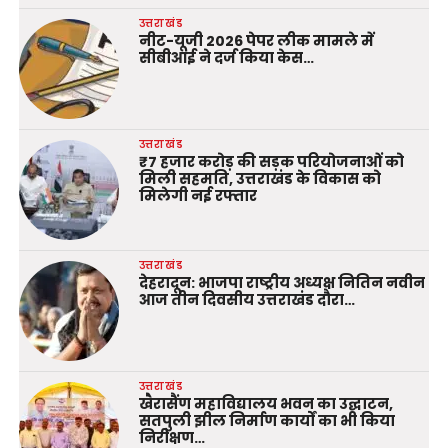
उत्तराखंड
नीट-यूजी 2026 पेपर लीक मामले में
सीबीआई ने दर्ज किया केस…
उत्तराखंड
₹7 हजार करोड़ की सड़क परियोजनाओं को
मिली सहमति, उत्तराखंड के विकास को
मिलेगी नई रफ्तार
उत्तराखंड
देहरादून: भाजपा राष्ट्रीय अध्यक्ष नितिन नवीन
आज तीन दिवसीय उत्तराखंड दौरा…
उत्तराखंड
खैरासैंण महाविद्यालय भवन का उद्घाटन,
सतपुली झील निर्माण कार्यों का भी किया
निरीक्षण…