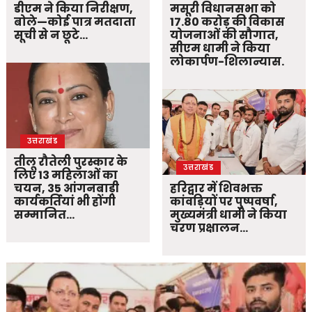
डीएम ने किया निरीक्षण,
मसूरी विधानसभा को
बोले—कोई पात्र मतदाता
17.80 करोड़ की विकास
सूची से न छूटे…
योजनाओं की सौगात,
सीएम धामी ने किया
लोकार्पण-शिलान्यास.
उत्तराखंड
तीलू रौतेली पुरस्कार के
उत्तराखंड
लिए 13 महिलाओं का
चयन, 35 आंगनबाड़ी
हरिद्वार में शिवभक्त
कार्यकर्तियां भी होंगी
कांवड़ियों पर पुष्पवर्षा,
सम्मानित…
मुख्यमंत्री धामी ने किया
चरण प्रक्षालन…