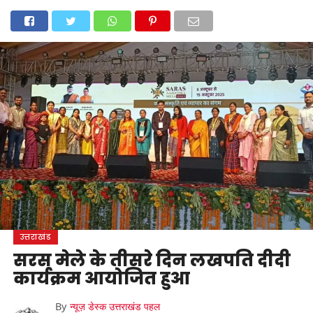
होम
उत्तराखंड
अल्मोड़ा
उत्तरकाशी
उधम सिंह नगर
चंपावत
चमोली
टिहरी गढ़वाल
देहरादून
नैनीताल
पिथौरागढ़
पौड़ी गढ़वाल
बागेश्वर
रुद्रप्रयाग
हरिद्वार
देश
दुनिया
मनोरंजन
उत्तराखंड
सरस मेले के तीसरे दिन लखपति दीदी
कार्यक्रम आयोजित हुआ
By
न्यूज़ डेस्क उत्तराखंड पहल