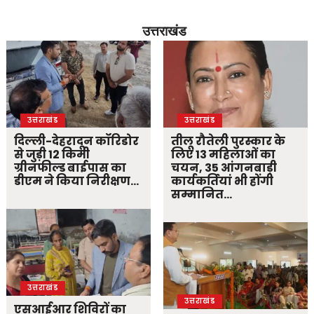
उत्तराखंड
उत्तराखंड
उत्तराखंड
दिल्ली-देहरादून कॉरिडोर
तीलू रौतेली पुरस्कार के
से जुड़ी 12 किमी
लिए 13 महिलाओं का
ग्रीनफील्ड बाईपास का
चयन, 35 आंगनबाड़ी
डीएम ने किया निरीक्षण…
कार्यकर्तियां भी होंगी
सम्मानित…
उत्तराखंड
उत्तराखंड
एसआईआर शिविरों का