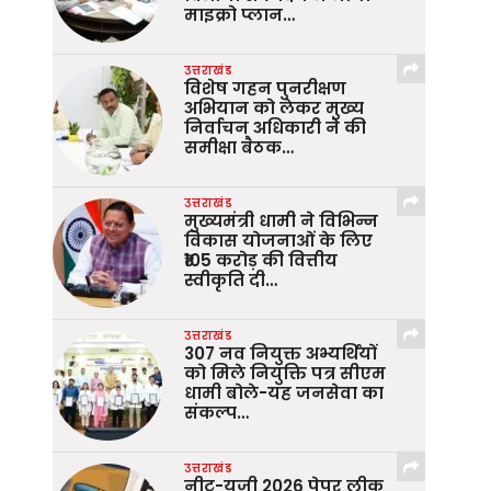
माइक्रो प्लान…
उत्तराखंड
विशेष गहन पुनरीक्षण
अभियान को लेकर मुख्य
निर्वाचन अधिकारी ने की
समीक्षा बैठक…
उत्तराखंड
मुख्यमंत्री धामी ने विभिन्न
विकास योजनाओं के लिए
₹105 करोड़ की वित्तीय
स्वीकृति दी…
उत्तराखंड
307 नव नियुक्त अभ्यर्थियों
को मिले नियुक्ति पत्र सीएम
धामी बोले-यह जनसेवा का
संकल्प…
उत्तराखंड
नीट-यूजी 2026 पेपर लीक