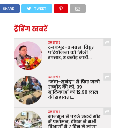
SHARE
TWEET
ट्रेंडिंग खबरें
उत्तराखंड
टनकपुर–बनबसा विद्युत
परियोजना को मिली
रफ्तार, ₹3 करोड़ जारी…
उत्तराखंड
“नंदा–सुनंदा” से फिर जली
उम्मीद की लौ, 39
बालिकाओं को ₹12.98 लाख
की सहायता…
उत्तराखंड
मानसून से पहले अलर्ट मोड
में प्रशासन, डीएम ने सभी
विभागों से 7 दिन में मांगा