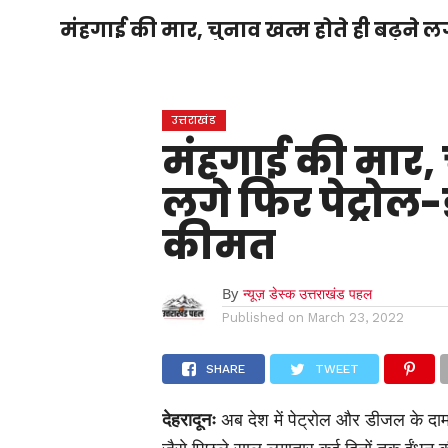
होम
उत्तराखंड
अल्मोड़ा
उत्तरकाशी
मंहगाई की मार, चुनाव खत्म होते ही बढ़ने ल
होम
उधम सिंह नगर
चंपावत
चमोली
टिहरी
गढ़वाल
देहरादून
नैनीताल
पिथौरागढ़
पौड़ी गढ़वाल
बागेश्वर
रुद्रप्रयाग
हरिद्वार
देश
द
उत्तराखंड
मंहगाई की मार, च
लगे फिर पेट्रोल-
कीमत
By
न्यूज़ डेस्क उत्तराखंड पहल
Published on
March 23, 2022
SHARE
TWEET
देहरादूनः
अब देश में पेट्रोल और डीजल के दा
जैसे पिछले साल लगातार कई दिनों तक ईंधन की 