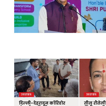
उत्तराखंड
उत्तराखंड
दिल्ली-देहरादून कॉरिडोर
तीलू रौतेली