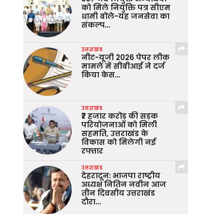
को मिले नियुक्ति पत्र सीएम
धामी बोले-यह जनसेवा का
संकल्प…
उत्तराखंड
नीट-यूजी 2026 पेपर लीक
मामले में सीबीआई ने दर्ज
किया केस…
उत्तराखंड
₹7 हजार करोड़ की सड़क
परियोजनाओं को मिली
सहमति, उत्तराखंड के
विकास को मिलेगी नई
रफ्तार
उत्तराखंड
देहरादून: भाजपा राष्ट्रीय
अध्यक्ष नितिन नवीन आज
तीन दिवसीय उत्तराखंड
दौरा…