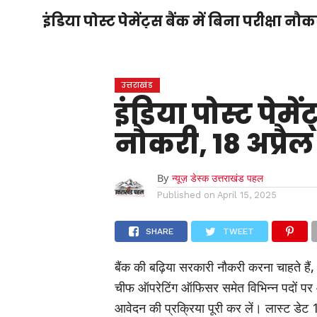
होम
उत्तराखंड
अल्मोड़ा
उत्तरकाशी
इंडिया पोस्ट पेमेंट्स बैंक में बिना परीक्षा नौकर
होम
उधम सिंह नगर
चंपावत
चमोली
टिहरी
गढ़वाल
देहरादून
नैनीताल
पिथौरागढ़
पौड़ी गढ़वाल
बागेश्वर
रुद्रप्रयाग
हरिद्वार
देश
द
उत्तराखंड
इंडिया पोस्ट पेमेंट
नौकरी, 18 अप्रैल 
By
न्यूज़ डेस्क उत्तराखंड पहल
Published on
April 15, 2025
SHARE
TWEET
बैंक की बढ़िया सरकारी नौकरी करना चाहते हैं, तो
चीफ ऑपरेटिंग ऑफिसर समेत विभिन्न पदों पर आव
आवेदन की प्रक्रिया पूरी कर लें। लास्ट ड