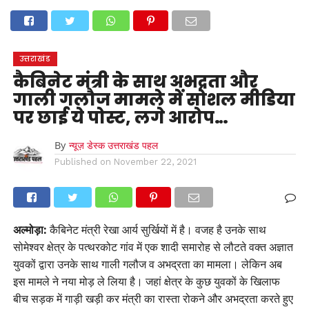
होम
उत्तराखंड
अल्मोड़ा
उत्तरकाशी
उधम सिंह नगर
चंपावत
चमोली
टिहरी गढ़वाल
देहरादून
नैनीताल
पिथौरागढ़
पौड़ी गढ़वाल
बागेश्वर
रुद्रप्रयाग
हरिद्वार
देश
दुनिया
उत्तराखंड
मनोरंजन
कैबिनेट मंत्री के साथ अभद्रता और
गाली गलौज मामले में सोशल मीडिया
पर छाई ये पोस्ट, लगे आरोप…
By
न्यूज़ डेस्क उत्तराखंड पहल
Published on
November 22, 2021
अल्मोड़ा:
कैबिनेट मंत्री रेखा आर्य सुर्खियों में है। वजह है उनके साथ
सोमेश्वर क्षेत्र के पत्थरकोट गांव में एक शादी समारोह से लौटते वक्त अज्ञात
युवकों द्वारा उनके साथ गाली गलौज व अभद्रता का मामला। लेकिन अब
इस मामले ने नया मोड़ ले लिया है। जहां क्षेत्र के कुछ युवकों के खिलाफ
बीच सड़क में गाड़ी खड़ी कर मंत्री का रास्ता रोकने और अभद्रता करते हुए