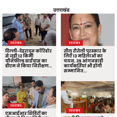
उत्तराखंड
उत्तराखंड
उत्तराखंड
दिल्ली-देहरादून कॉरिडोर
तीलू रौतेली पुरस्कार के
से जुड़ी 12 किमी
लिए 13 महिलाओं का
ग्रीनफील्ड बाईपास का
चयन, 35 आंगनबाड़ी
डीएम ने किया निरीक्षण…
कार्यकर्तियां भी होंगी
सम्मानित…
उत्तराखंड
उत्तराखंड
एसआईआर शिविरों का