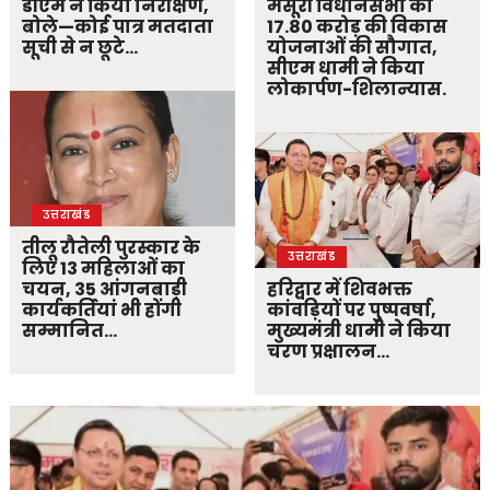
डीएम ने किया निरीक्षण,
मसूरी विधानसभा को
बोले—कोई पात्र मतदाता
17.80 करोड़ की विकास
सूची से न छूटे…
योजनाओं की सौगात,
सीएम धामी ने किया
लोकार्पण-शिलान्यास.
उत्तराखंड
तीलू रौतेली पुरस्कार के
उत्तराखंड
लिए 13 महिलाओं का
चयन, 35 आंगनबाड़ी
हरिद्वार में शिवभक्त
कार्यकर्तियां भी होंगी
कांवड़ियों पर पुष्पवर्षा,
सम्मानित…
मुख्यमंत्री धामी ने किया
चरण प्रक्षालन…