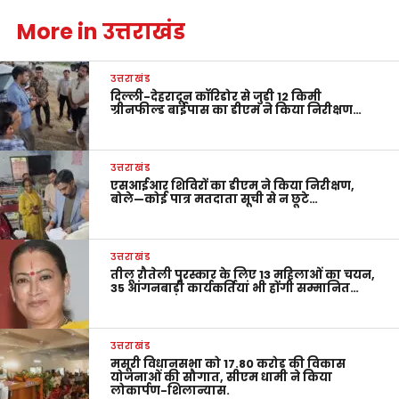
More in उत्तराखंड
उत्तराखंड
दिल्ली-देहरादून कॉरिडोर से जुड़ी 12 किमी
ग्रीनफील्ड बाईपास का डीएम ने किया निरीक्षण…
उत्तराखंड
एसआईआर शिविरों का डीएम ने किया निरीक्षण,
बोले—कोई पात्र मतदाता सूची से न छूटे…
उत्तराखंड
तीलू रौतेली पुरस्कार के लिए 13 महिलाओं का चयन,
35 आंगनबाड़ी कार्यकर्तियां भी होंगी सम्मानित…
उत्तराखंड
मसूरी विधानसभा को 17.80 करोड़ की विकास
योजनाओं की सौगात, सीएम धामी ने किया
लोकार्पण-शिलान्यास.