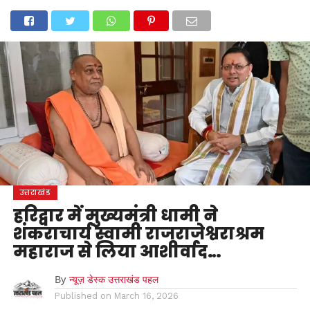
होम
उत्तराखंड
अल्मोड़ा
उत्तरकाशी
उधम सिंह नगर
चंपावत
चमोली
टिहरी गढ़वाल
देहरादून
नैनीताल
पिथौरागढ़
पौड़ी गढ़वाल
बागेश्वर
रुद्रप्रयाग
हरिद्वार
देश
दुनिया
मनोरंजन
उत्तराखंड
हरिद्वार में मुख्यमंत्री धामी ने
शंकराचार्य स्वामी राजराजेश्वराश्रम
महाराज से लिया आशीर्वाद…
By
न्यूज़ डेस्क उत्तराखंड पहल
Published on
March 16, 2026