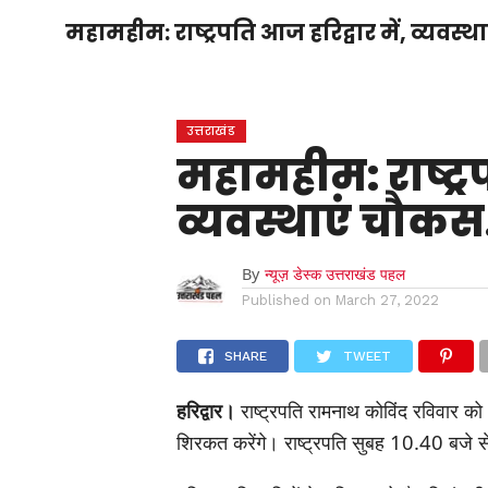
होम
उत्तराखंड
अल्मोड़ा
उत्तरकाशी
महामहीम: राष्ट्रपति आज हरिद्वार में, व्यवस
होम
उधम सिंह नगर
चंपावत
चमोली
टिहरी
गढ़वाल
देहरादून
नैनीताल
पिथौरागढ़
पौड़ी गढ़वाल
बागेश्वर
रुद्रप्रयाग
हरिद्वार
देश
द
उत्तराखंड
महामहीम: राष्ट्रप
व्यवस्थाएं चौक
By
न्यूज़ डेस्क उत्तराखंड पहल
Published on
March 27, 2022
SHARE
TWEET
हरिद्वार।
राष्ट्रपति रामनाथ कोविंद रविवार को 
शिरकत करेंगे। राष्ट्रपति सुबह 10.40 बजे से