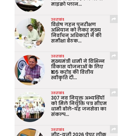
माइक्रो प्लान…
उत्तराखंड
विशेष गहन पुनरीक्षण
अभियान को लेकर मुख्य
निर्वाचन अधिकारी ने की
समीक्षा बैठक…
उत्तराखंड
मुख्यमंत्री धामी ने विभिन्न
विकास योजनाओं के लिए
₹105 करोड़ की वित्तीय
स्वीकृति दी…
उत्तराखंड
307 नव नियुक्त अभ्यर्थियों
को मिले नियुक्ति पत्र सीएम
धामी बोले-यह जनसेवा का
संकल्प…
उत्तराखंड
नीट-यूजी 2026 पेपर लीक